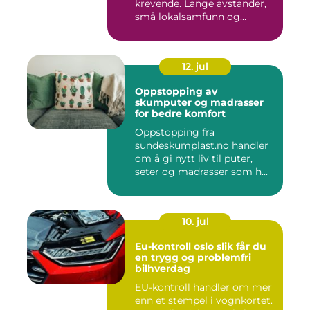
krevende. Lange avstander,
små lokalsamfunn og
spesielle...
12. jul
Oppstopping av
skumputer og madrasser
for bedre komfort
Oppstopping fra
sundeskumplast.no handler
om å gi nytt liv til puter,
seter og madrasser som h...
10. jul
Eu-kontroll oslo slik får du
en trygg og problemfri
bilhverdag
EU-kontroll handler om mer
enn et stempel i vognkortet.