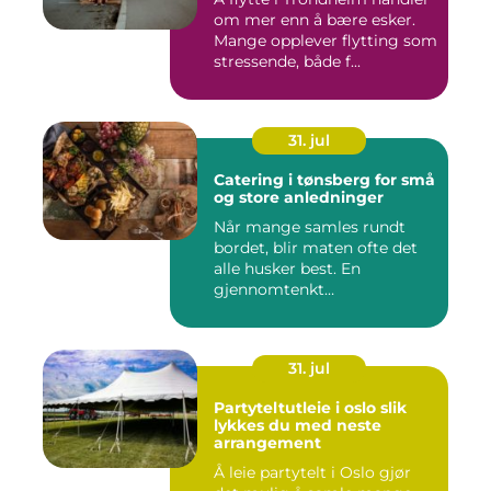
om mer enn å bære esker.
Mange opplever flytting som
stressende, både f...
31. jul
Catering i tønsberg for små
og store anledninger
Når mange samles rundt
bordet, blir maten ofte det
alle husker best. En
gjennomtenkt
cateringløsning...
31. jul
Partyteltutleie i oslo slik
lykkes du med neste
arrangement
Å leie partytelt i Oslo gjør