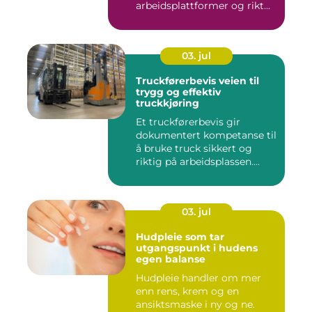
arbeidsplattformer og rikt...
03. jul
Truckførerbevis veien til
trygg og effektiv
truckkjøring
Et truckførerbevis gir
dokumentert kompetanse til
å bruke truck sikkert og
riktig på arbeidsplassen....
03. jul
Hudpleie som tar
utgangspunkt i hudens
egen balanse
Hudpleie handler om mer
enn rens, krem og en
ansiktsmaske i ny og ne.