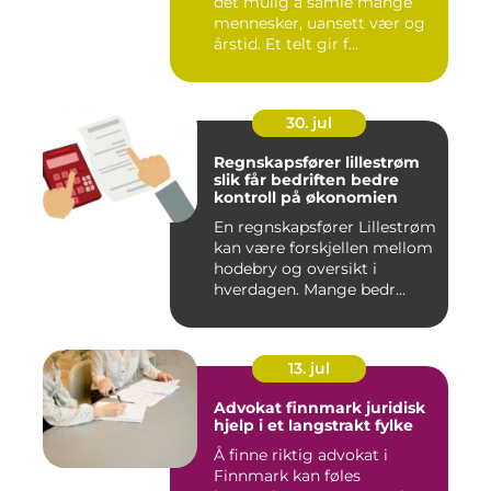
det mulig å samle mange
mennesker, uansett vær og
årstid. Et telt gir f...
30. jul
Regnskapsfører lillestrøm
slik får bedriften bedre
kontroll på økonomien
En regnskapsfører Lillestrøm
kan være forskjellen mellom
hodebry og oversikt i
hverdagen. Mange bedr...
13. jul
Advokat finnmark juridisk
hjelp i et langstrakt fylke
Å finne riktig advokat i
Finnmark kan føles