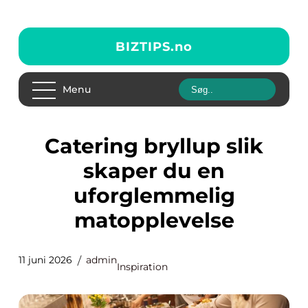
BIZTIPS.
no
Menu
Catering bryllup slik
skaper du en
uforglemmelig
matopplevelse
11 juni 2026
admin
Inspiration