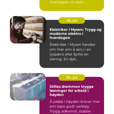
hverdagen, et sted ...
05. jul
Elektriker i Mysen: Trygg og
moderne elektro i
hverdagen
Elektriker i Mysen handler
om mer enn å skru i en
lyspære eller bytte en
sikring. En dyk...
04. jul
Stillas drammen trygge
løsninger for arbeid i
høyden
Å jobbe i høyden krever mer
enn bare godt verktøy.
Trygg adkomst, stabile