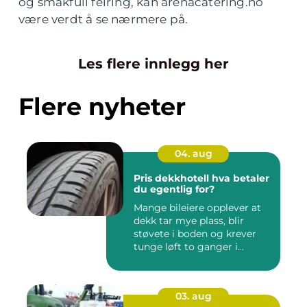
og smakfull feiring, kan arenacatering.no
være verdt å se nærmere på.
Les flere innlegg her
Flere nyheter
04. aug
Pris dekkhotell hva betaler
du egentlig for?
Mange bileiere opplever at
dekk tar mye plass, blir
støvete i boden og krever
tunge løft to ganger i...
03. aug