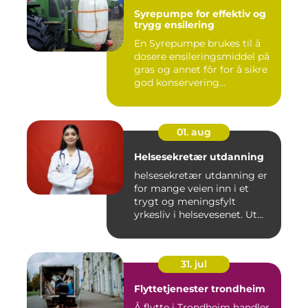
Syrepumpe for effektiv og
trygg ensilering
En Syrepumpe brukes til å
dosere ensileringsmiddel på
gras og annet fôr for å sikre
god konservering...
01. aug
Helsesekretær utdanning
helsesekretær utdanning er
for mange veien inn i et
trygt og meningsfylt
yrkesliv i helsevesenet. Ut...
31. jul
Flyttetjenester trondheim
Å flytte i Trondheim handler