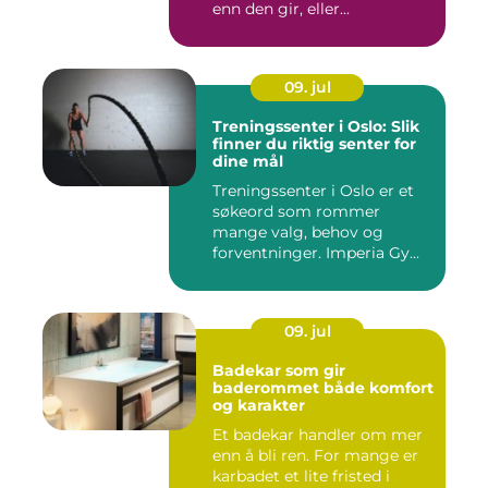
enn den gir, eller...
09. jul
Treningssenter i Oslo: Slik
finner du riktig senter for
dine mål
Treningssenter i Oslo er et
søkeord som rommer
mange valg, behov og
forventninger. Imperia Gy...
09. jul
Badekar som gir
baderommet både komfort
og karakter
Et badekar handler om mer
enn å bli ren. For mange er
karbadet et lite fristed i