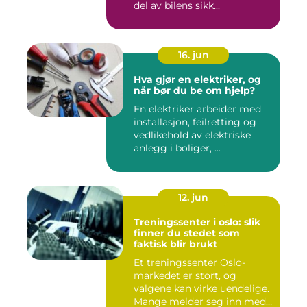
del av bilens sikk...
16. jun
Hva gjør en elektriker, og
når bør du be om hjelp?
En elektriker arbeider med
installasjon, feilretting og
vedlikehold av elektriske
anlegg i boliger, ...
12. jun
Treningssenter i oslo: slik
finner du stedet som
faktisk blir brukt
Et treningssenter Oslo-
markedet er stort, og
valgene kan virke uendelige.
Mange melder seg inn med