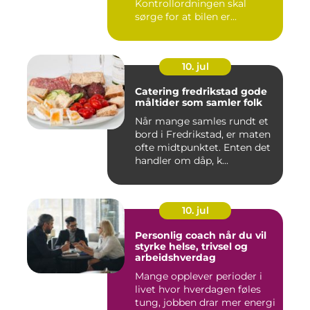
Kontrollordningen skal
sørge for at bilen er...
10. jul
Catering fredrikstad gode
måltider som samler folk
Når mange samles rundt et
bord i Fredrikstad, er maten
ofte midtpunktet. Enten det
handler om dåp, k...
10. jul
Personlig coach når du vil
styrke helse, trivsel og
arbeidshverdag
Mange opplever perioder i
livet hvor hverdagen føles
tung, jobben drar mer energi