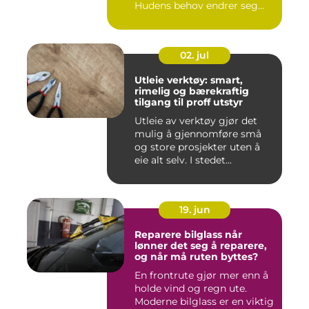
Hudens behov endrer seg
med al...
02. jul
Utleie verktøy: smart,
rimelig og bærekraftig
tilgang til proff utstyr
Utleie av verktøy gjør det
mulig å gjennomføre små
og store prosjekter uten å
eie alt selv. I stedet...
19. jun
Reparere bilglass når
lønner det seg å reparere,
og når må ruten byttes?
En frontrute gjør mer enn å
holde vind og regn ute.
Moderne bilglass er en viktig