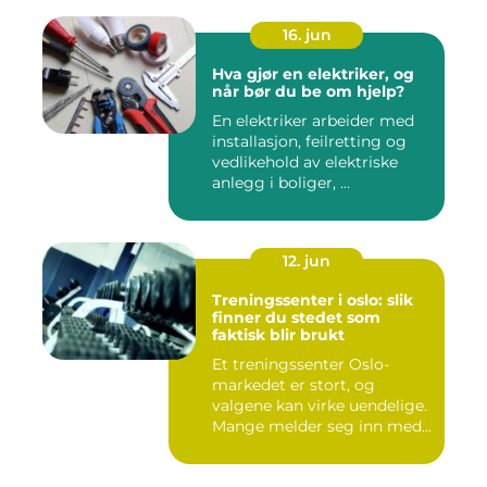
16. jun
Hva gjør en elektriker, og
når bør du be om hjelp?
En elektriker arbeider med
installasjon, feilretting og
vedlikehold av elektriske
anlegg i boliger, ...
12. jun
Treningssenter i oslo: slik
finner du stedet som
faktisk blir brukt
Et treningssenter Oslo-
markedet er stort, og
valgene kan virke uendelige.
Mange melder seg inn med
g...