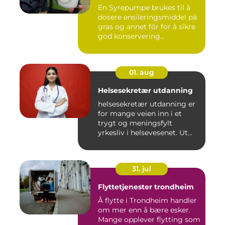
En Syrepumpe brukes til å
dosere ensileringsmiddel på
gras og annet fôr for å sikre
god konservering...
01. aug
Helsesekretær utdanning
helsesekretær utdanning er
for mange veien inn i et
trygt og meningsfylt
yrkesliv i helsevesenet. Ut...
31. jul
Flyttetjenester trondheim
Å flytte i Trondheim handler
om mer enn å bære esker.
Mange opplever flytting som