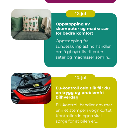
12. jul
Oppstopping av
skumputer og madrasser
for bedre komfort
Oppstopping fra
sundeskumplast.no handler
om å gi nytt liv til puter,
seter og madrasser som h...
10. jul
Eu-kontroll oslo slik får du
en trygg og problemfri
bilhverdag
EU-kontroll handler om mer
enn et stempel i vognkortet.
Kontrollordningen skal
sørge for at bilen er...