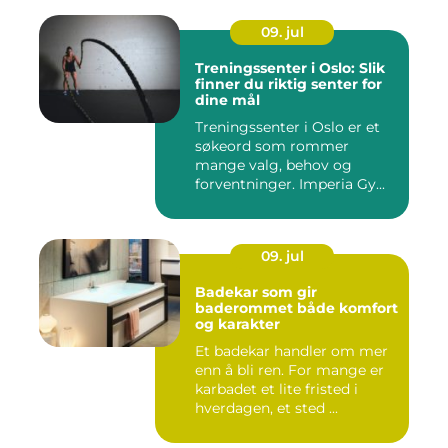
09. jul
Treningssenter i Oslo: Slik
finner du riktig senter for
dine mål
Treningssenter i Oslo er et
søkeord som rommer
mange valg, behov og
forventninger. Imperia Gy...
09. jul
Badekar som gir
baderommet både komfort
og karakter
Et badekar handler om mer
enn å bli ren. For mange er
karbadet et lite fristed i
hverdagen, et sted ...