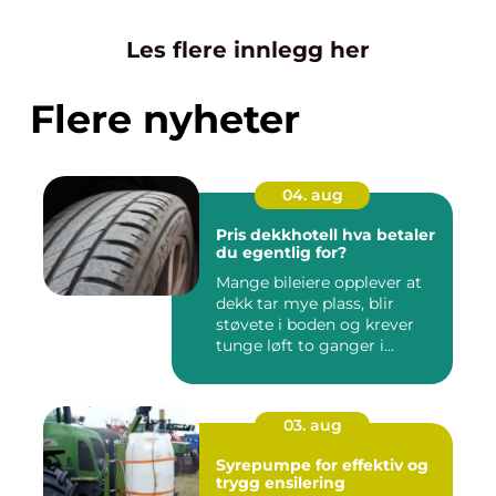
Les flere innlegg her
Flere nyheter
04. aug
Pris dekkhotell hva betaler
du egentlig for?
Mange bileiere opplever at
dekk tar mye plass, blir
støvete i boden og krever
tunge løft to ganger i...
03. aug
Syrepumpe for effektiv og
trygg ensilering