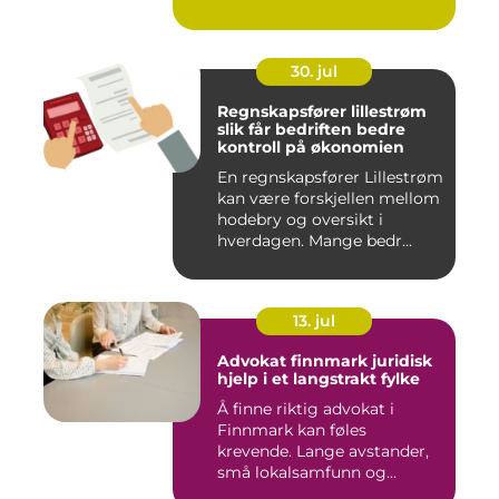
30. jul
Regnskapsfører lillestrøm
slik får bedriften bedre
kontroll på økonomien
En regnskapsfører Lillestrøm
kan være forskjellen mellom
hodebry og oversikt i
hverdagen. Mange bedr...
13. jul
Advokat finnmark juridisk
hjelp i et langstrakt fylke
Å finne riktig advokat i
Finnmark kan føles
krevende. Lange avstander,
små lokalsamfunn og
spesielle...