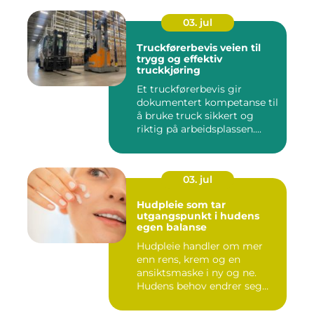
03. jul
Truckførerbevis veien til
trygg og effektiv
truckkjøring
Et truckførerbevis gir
dokumentert kompetanse til
å bruke truck sikkert og
riktig på arbeidsplassen....
03. jul
Hudpleie som tar
utgangspunkt i hudens
egen balanse
Hudpleie handler om mer
enn rens, krem og en
ansiktsmaske i ny og ne.
Hudens behov endrer seg
med al...