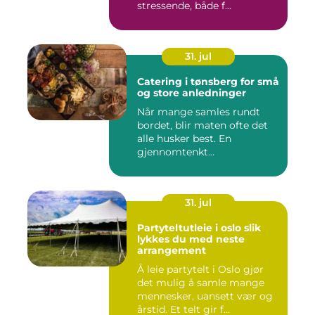
stressende, både f...
31. jul
Catering i tønsberg for små
og store anledninger
Når mange samles rundt
bordet, blir maten ofte det
alle husker best. En
gjennomtenkt
cateringløsning...
31. jul
Partyteltutleie i oslo slik
lykkes du med neste
arrangement
Å leie partytelt i Oslo gjør
det mulig å samle mange
mennesker, uansett vær og
årstid. Et telt gir f...