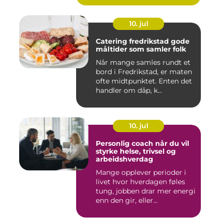
10. jul
Catering fredrikstad gode
måltider som samler folk
Når mange samles rundt et
bord i Fredrikstad, er maten
ofte midtpunktet. Enten det
handler om dåp, k...
10. jul
Personlig coach når du vil
styrke helse, trivsel og
arbeidshverdag
Mange opplever perioder i
livet hvor hverdagen føles
tung, jobben drar mer energi
enn den gir, eller...