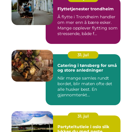
Flyttetjenester trondheim
Å flytte i Trondheim handler
om mer enn å bære esker.
Mange opplever flytting som
stressende, både f...
31. jul
Catering i tønsberg for små
og store anledninger
Når mange samles rundt
bordet, blir maten ofte det
alle husker best. En
gjennomtenkt
cateringløsning...
31. jul
Partyteltutleie i oslo slik
lykkes du med neste