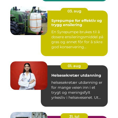
03. aug
Syrepumpe for effektiv og
trygg ensilering
En Syrepumpe brukes til å
dosere ensileringsmiddel på
gras og annet fôr for å sikre
god konservering...
01. aug
Helsesekretær utdanning
helsesekretær utdanning er
for mange veien inn i et
trygt og meningsfylt
yrkesliv i helsevesenet. Ut...
31. jul