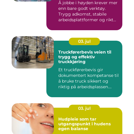
Å jobbe i høyden krever mer
enn bare godt verktøy.
Trygg adkomst, stabile
arbeidsplattformer og rikt...
03. jul
Truckførerbevis veien til
trygg og effektiv
truckkjøring
Et truckførerbevis gir
dokumentert kompetanse til
å bruke truck sikkert og
riktig på arbeidsplassen....
03. jul
Hudpleie som tar
utgangspunkt i hudens
egen balanse