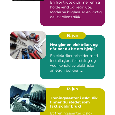
En frontrute gjør mer enn å
holde vind og regn ute.
Moderne bilglass er en viktig
del av bilens sikk...
16. jun
Hva gjør en elektriker, og
når bør du be om hjelp?
En elektriker arbeider med
installasjon, feilretting og
vedlikehold av elektriske
anlegg i boliger, ...
12. jun
Treningssenter i oslo: slik
finner du stedet som
faktisk blir brukt
Et treningssenter Oslo-