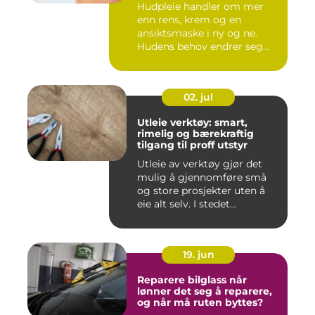
Hudpleie handler om mer
enn rens, krem og en
ansiktsmaske i ny og ne.
Hudens behov endrer seg
med al...
02. jul
Utleie verktøy: smart,
rimelig og bærekraftig
tilgang til proff utstyr
Utleie av verktøy gjør det
mulig å gjennomføre små
og store prosjekter uten å
eie alt selv. I stedet...
19. jun
Reparere bilglass når
lønner det seg å reparere,
og når må ruten byttes?