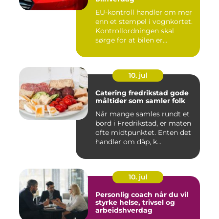
EU-kontroll handler om mer
enn et stempel i vognkortet.
Kontrollordningen skal
sørge for at bilen er...
10. jul
Catering fredrikstad gode
måltider som samler folk
Når mange samles rundt et
bord i Fredrikstad, er maten
ofte midtpunktet. Enten det
handler om dåp, k...
10. jul
Personlig coach når du vil
styrke helse, trivsel og
arbeidshverdag