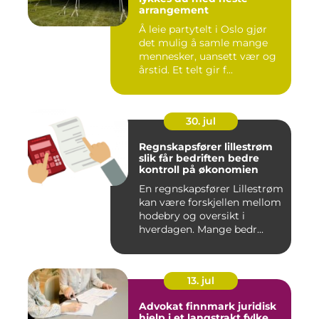
arrangement
Å leie partytelt i Oslo gjør
det mulig å samle mange
mennesker, uansett vær og
årstid. Et telt gir f...
30. jul
Regnskapsfører lillestrøm
slik får bedriften bedre
kontroll på økonomien
En regnskapsfører Lillestrøm
kan være forskjellen mellom
hodebry og oversikt i
hverdagen. Mange bedr...
13. jul
Advokat finnmark juridisk
hjelp i et langstrakt fylke