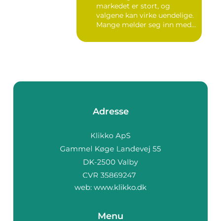
markedet er stort, og
valgene kan virke uendelige.
Mange melder seg inn med
g...
Adresse
web:
www.klikko.dk
Menu