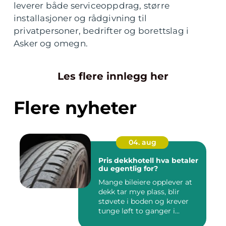
leverer både serviceoppdrag, større
installasjoner og rådgivning til
privatpersoner, bedrifter og borettslag i
Asker og omegn.
Les flere innlegg her
Flere nyheter
04. aug
Pris dekkhotell hva betaler
du egentlig for?
Mange bileiere opplever at
dekk tar mye plass, blir
støvete i boden og krever
tunge løft to ganger i...