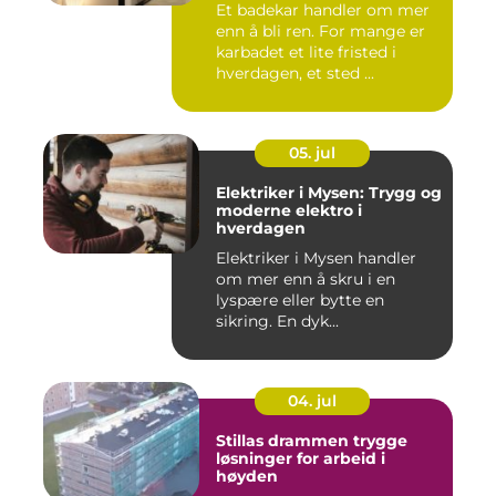
Et badekar handler om mer
enn å bli ren. For mange er
karbadet et lite fristed i
hverdagen, et sted ...
05. jul
Elektriker i Mysen: Trygg og
moderne elektro i
hverdagen
Elektriker i Mysen handler
om mer enn å skru i en
lyspære eller bytte en
sikring. En dyk...
04. jul
Stillas drammen trygge
løsninger for arbeid i
høyden