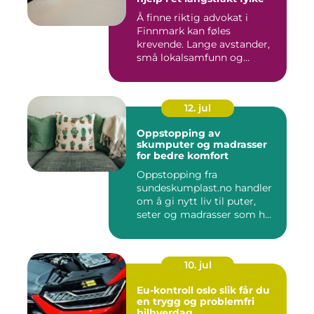
Å finne riktig advokat i
Finnmark kan føles
krevende. Lange avstander,
små lokalsamfunn og
spesielle...
12. jul
Oppstopping av
skumputer og madrasser
for bedre komfort
Oppstopping fra
sundeskumplast.no handler
om å gi nytt liv til puter,
seter og madrasser som h...
10. jul
Eu-kontroll oslo slik får du
en trygg og problemfri
bilhverdag