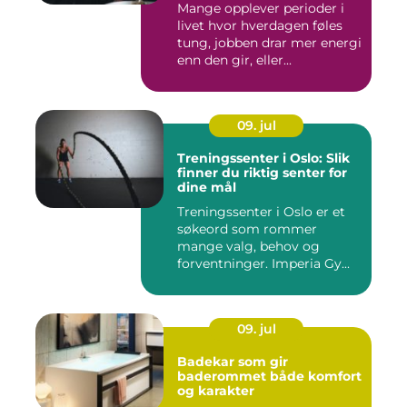
Mange opplever perioder i
livet hvor hverdagen føles
tung, jobben drar mer energi
enn den gir, eller...
09. jul
Treningssenter i Oslo: Slik
finner du riktig senter for
dine mål
Treningssenter i Oslo er et
søkeord som rommer
mange valg, behov og
forventninger. Imperia Gy...
09. jul
Badekar som gir
baderommet både komfort
og karakter