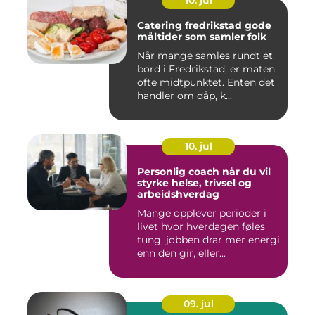
Catering fredrikstad gode
måltider som samler folk
Når mange samles rundt et
bord i Fredrikstad, er maten
ofte midtpunktet. Enten det
handler om dåp, k...
10. jul
Personlig coach når du vil
styrke helse, trivsel og
arbeidshverdag
Mange opplever perioder i
livet hvor hverdagen føles
tung, jobben drar mer energi
enn den gir, eller...
09. jul