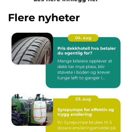
Flere nyheter
04. aug
Pris dekkhotell hva betaler
du egentlig for?
Mange bileiere opplever at
dekk tar mye plass, blir
støvete i boden og krever
tunge løft to ganger i...
03. aug
Syrepumpe for effektiv og
trygg ensilering
En Syrepumpe brukes til å
dosere ensileringsmiddel på