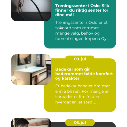
Treningssenter i Oslo: Slik
finner du riktig senter for
dine mål
Treningssenter i Oslo er et
søkeord som rommer
mange valg, behov og
forventninger. Imperia Gy...
09. jul
Badekar som gir
baderommet både komfort
og karakter
Et badekar handler om mer
enn å bli ren. For mange er
karbadet et lite fristed i
hverdagen, et sted ...
05. jul