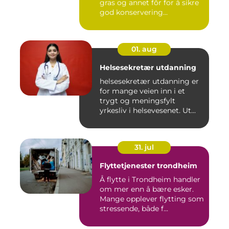
gras og annet fôr for å sikre
god konservering...
01. aug
Helsesekretær utdanning
helsesekretær utdanning er
for mange veien inn i et
trygt og meningsfylt
yrkesliv i helsevesenet. Ut...
31. jul
Flyttetjenester trondheim
Å flytte i Trondheim handler
om mer enn å bære esker.
Mange opplever flytting som
stressende, både f...