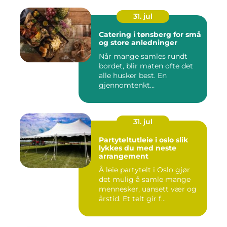
31. jul
Catering i tønsberg for små
og store anledninger
Når mange samles rundt
bordet, blir maten ofte det
alle husker best. En
gjennomtenkt
cateringløsning...
31. jul
Partyteltutleie i oslo slik
lykkes du med neste
arrangement
Å leie partytelt i Oslo gjør
det mulig å samle mange
mennesker, uansett vær og
årstid. Et telt gir f...