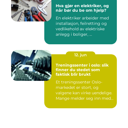
Hva gjør en elektriker, og
når bør du be om hjelp?
En elektriker arbeider med
installasjon, feilretting og
vedlikehold av elektriske
anlegg i boliger, ...
12. jun
Treningssenter i oslo: slik
finner du stedet som
faktisk blir brukt
Et treningssenter Oslo-
markedet er stort, og
valgene kan virke uendelige.
Mange melder seg inn med
g...