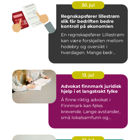
30. jul
Regnskapsfører lillestrøm
slik får bedriften bedre
kontroll på økonomien
En regnskapsfører Lillestrøm
kan være forskjellen mellom
hodebry og oversikt i
hverdagen. Mange bedr...
13. jul
Advokat finnmark juridisk
hjelp i et langstrakt fylke
Å finne riktig advokat i
Finnmark kan føles
krevende. Lange avstander,
små lokalsamfunn og
spesielle...
12. jul