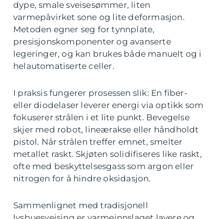
dype, smale sveisesømmer, liten
varmepåvirket sone og lite deformasjon.
Metoden egner seg for tynnplate,
presisjonskomponenter og avanserte
legeringer, og kan brukes både manuelt og i
helautomatiserte celler.
I praksis fungerer prosessen slik: En fiber-
eller diodelaser leverer energi via optikk som
fokuserer strålen i et lite punkt. Bevegelse
skjer med robot, lineærakse eller håndholdt
pistol. Når strålen treffer emnet, smelter
metallet raskt. Skjøten solidifiseres like raskt,
ofte med beskyttelsesgass som argon eller
nitrogen for å hindre oksidasjon.
Sammenlignet med tradisjonell
lysbuesveising er varmeinnslaget lavere og