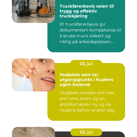
Truckførerbevis veien til
trygg og effektiv
truckkjøring
Et truckførerbevis gir
dokumentert kompetanse til
å bruke truck sikkert og
riktig på arbeidsplassen....
03. jul
Hudpleie som tar
utgangspunkt i hudens
egen balanse
Hudpleie handler om mer
enn rens, krem og en
ansiktsmaske i ny og ne.
Hudens behov endrer seg
med al...
02. jul