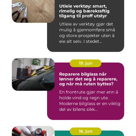
Utleie verktøy: smart,
rimelig og bærekraftig
tilgang til proff utstyr
Utleie av verktøy gjør det
mulig å gjennomføre små
og store prosjekter uten å
eie alt selv. I stedet...
19. jun
Reparere bilglass når
lønner det seg å reparere,
og når må ruten byttes?
En frontrute gjør mer enn å
holde vind og regn ute.
Moderne bilglass er en viktig
del av bilens sikk...
16. jun