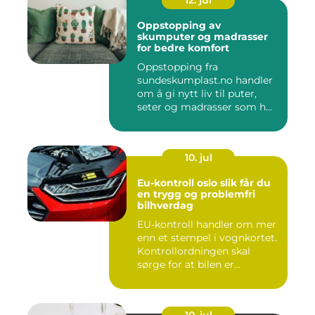
Oppstopping av
skumputer og madrasser
for bedre komfort
Oppstopping fra
sundeskumplast.no handler
om å gi nytt liv til puter,
seter og madrasser som h...
10. jul
Eu-kontroll oslo slik får du
en trygg og problemfri
bilhverdag
EU-kontroll handler om mer
enn et stempel i vognkortet.
Kontrollordningen skal
sørge for at bilen er...
10. jul