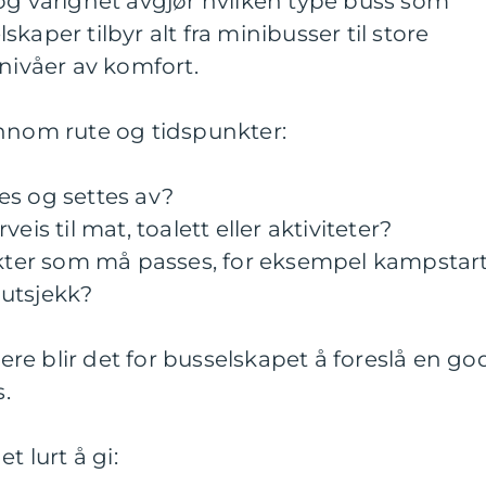
og varighet avgjør hvilken type buss som
kaper tilbyr alt fra minibusser til store
 nivåer av komfort.
ennom rute og tidspunkter:
es og settes av?
eis til mat, toalett eller aktiviteter?
nkter som må passes, for eksempel kampstart
g utsjekk?
tere blir det for busselskapet å foreslå en go
s.
t lurt å gi: