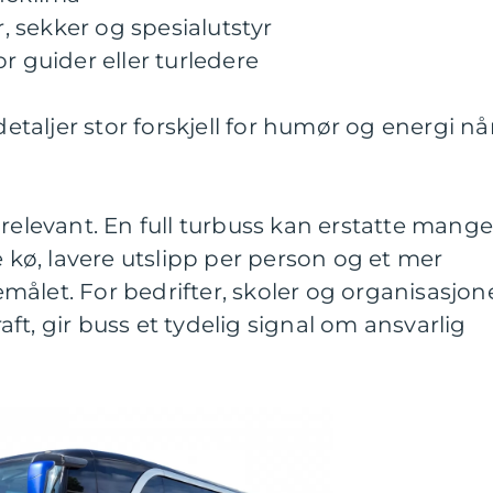
r, sekker og spesialutstyr
r guider eller turledere
detaljer stor forskjell for humør og energi nå
 relevant. En full turbuss kan erstatte mang
e kø, lavere utslipp per person og et mer
ålet. For bedrifter, skoler og organisasjon
ft, gir buss et tydelig signal om ansvarlig