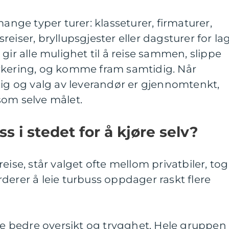
ange typer turer: klasseturer, firmaturer,
eiser, bryllupsgjester eller dagsturer for la
gir alle mulighet til å reise sammen, slippe
rkering, og komme fram samtidig. Når
lig og valg av leverandør er gjennomtenkt,
g som selve målet.
ss i stedet for å kjøre selv?
eise, står valget ofte mellom privatbiler, tog
derer å leie turbuss oppdager raskt flere
ise bedre oversikt og trygghet. Hele gruppen