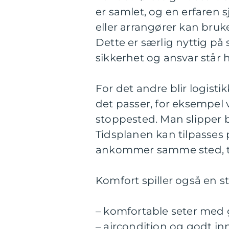
er samlet, og en erfaren s
eller arrangører kan bruke
Dette er særlig nyttig på 
sikkerhet og ansvar står h
For det andre blir logist
det passer, for eksempel v
stoppested. Man slipper by
Tidsplanen kan tilpasse
ankommer samme sted, ti
Komfort spiller også en st
– komfortable seter med
– aircondition og godt i