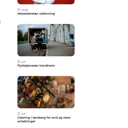
01. aug
Helsesekretær utdanning
g
31. jul
Flyttetjenester trondheim
31. jul
Catering i tønsberg for små og store
anledninger