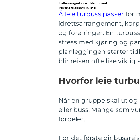
Å leie turbuss passer
for m
idrettsarrangement, korpsr
og foreninger. En turbuss 
stress med kjøring og pa
planleggingen starter tid
blir reisen ofte like vikti
Hvorfor leie turbu
Når en gruppe skal ut og r
eller buss. Mange som vur
fordeler.
For det første gir bussre