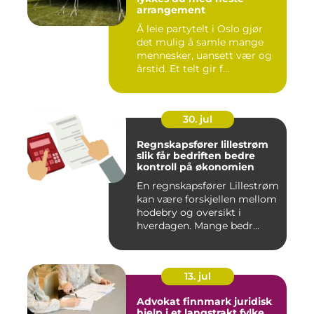
arrangement
Å leie partytelt i Oslo gjør
det mulig å samle mange
mennesker, uansett vær og
årstid. Et telt gir f...
30. jul
Regnskapsfører lillestrøm
slik får bedriften bedre
kontroll på økonomien
En regnskapsfører Lillestrøm
kan være forskjellen mellom
hodebry og oversikt i
hverdagen. Mange bedr...
13. jul
Advokat finnmark juridisk
hjelp i et langstrakt fylke