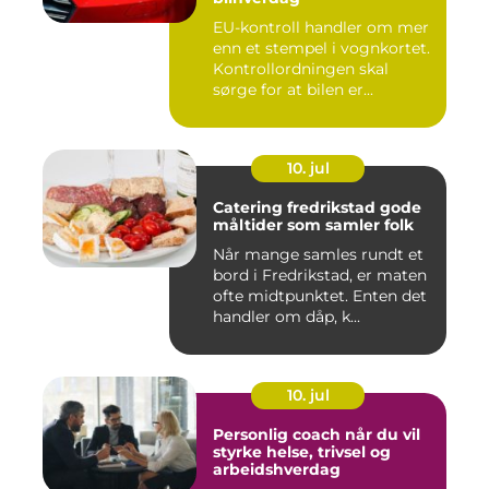
EU-kontroll handler om mer
enn et stempel i vognkortet.
Kontrollordningen skal
sørge for at bilen er...
10. jul
Catering fredrikstad gode
måltider som samler folk
Når mange samles rundt et
bord i Fredrikstad, er maten
ofte midtpunktet. Enten det
handler om dåp, k...
10. jul
Personlig coach når du vil
styrke helse, trivsel og
arbeidshverdag