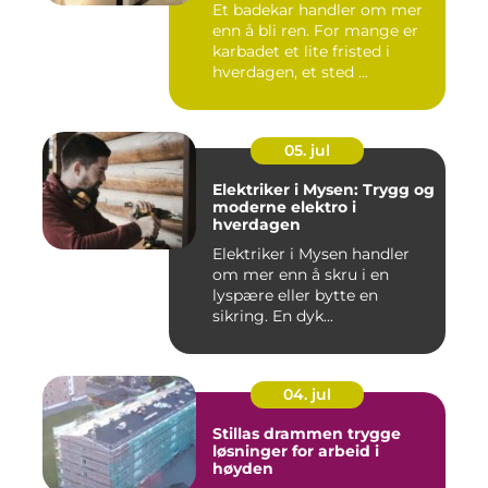
Et badekar handler om mer
enn å bli ren. For mange er
karbadet et lite fristed i
hverdagen, et sted ...
05. jul
Elektriker i Mysen: Trygg og
moderne elektro i
hverdagen
Elektriker i Mysen handler
om mer enn å skru i en
lyspære eller bytte en
sikring. En dyk...
04. jul
Stillas drammen trygge
løsninger for arbeid i
høyden