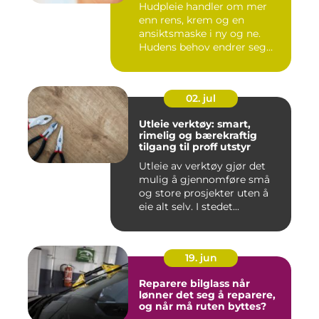
Hudpleie handler om mer
enn rens, krem og en
ansiktsmaske i ny og ne.
Hudens behov endrer seg
med al...
02. jul
Utleie verktøy: smart,
rimelig og bærekraftig
tilgang til proff utstyr
Utleie av verktøy gjør det
mulig å gjennomføre små
og store prosjekter uten å
eie alt selv. I stedet...
19. jun
Reparere bilglass når
lønner det seg å reparere,
og når må ruten byttes?