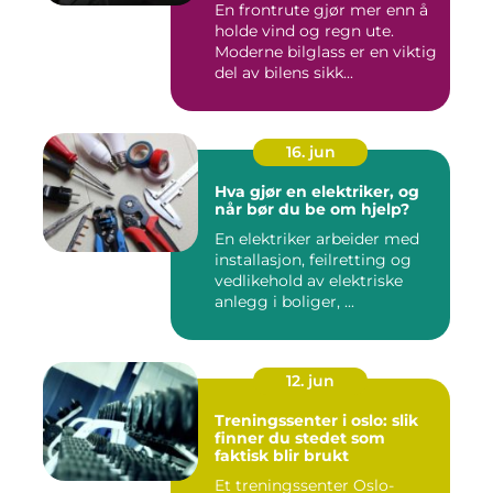
En frontrute gjør mer enn å
holde vind og regn ute.
Moderne bilglass er en viktig
del av bilens sikk...
16. jun
Hva gjør en elektriker, og
når bør du be om hjelp?
En elektriker arbeider med
installasjon, feilretting og
vedlikehold av elektriske
anlegg i boliger, ...
12. jun
Treningssenter i oslo: slik
finner du stedet som
faktisk blir brukt
Et treningssenter Oslo-