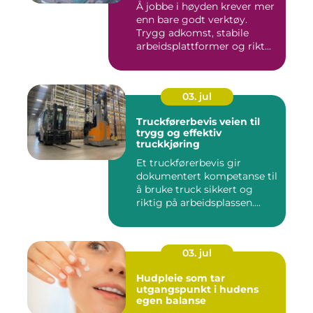
Å jobbe i høyden krever mer
enn bare godt verktøy.
Trygg adkomst, stabile
arbeidsplattformer og rikt...
03. jul
Truckførerbevis veien til
trygg og effektiv
truckkjøring
Et truckførerbevis gir
dokumentert kompetanse til
å bruke truck sikkert og
riktig på arbeidsplassen....
03. jul
Hudpleie som tar
utgangspunkt i hudens
egen balanse