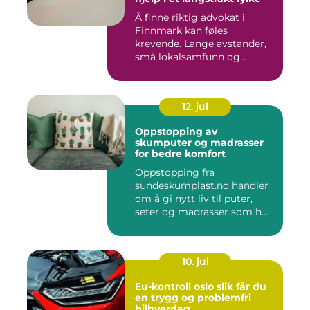
Å finne riktig advokat i
Finnmark kan føles
krevende. Lange avstander,
små lokalsamfunn og
spesielle...
12. jul
Oppstopping av
skumputer og madrasser
for bedre komfort
Oppstopping fra
sundeskumplast.no handler
om å gi nytt liv til puter,
seter og madrasser som h...
10. jul
Eu-kontroll oslo slik får du
en trygg og problemfri
bilhverdag