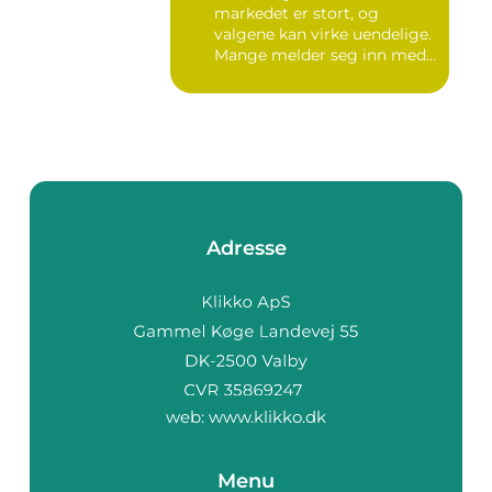
markedet er stort, og
valgene kan virke uendelige.
Mange melder seg inn med
g...
Adresse
web:
www.klikko.dk
Menu