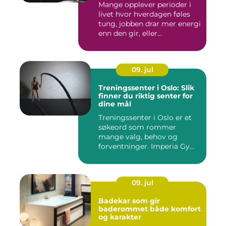
Mange opplever perioder i
livet hvor hverdagen føles
tung, jobben drar mer energi
enn den gir, eller...
09. jul
Treningssenter i Oslo: Slik
finner du riktig senter for
dine mål
Treningssenter i Oslo er et
søkeord som rommer
mange valg, behov og
forventninger. Imperia Gy...
09. jul
Badekar som gir
baderommet både komfort
og karakter