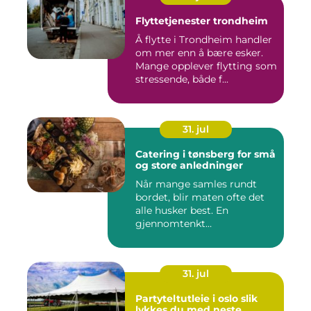
Flyttetjenester trondheim
Å flytte i Trondheim handler
om mer enn å bære esker.
Mange opplever flytting som
stressende, både f...
31. jul
Catering i tønsberg for små
og store anledninger
Når mange samles rundt
bordet, blir maten ofte det
alle husker best. En
gjennomtenkt
cateringløsning...
31. jul
Partyteltutleie i oslo slik
lykkes du med neste