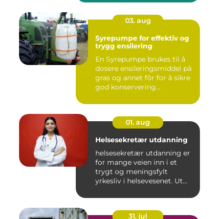
03. aug
Syrepumpe for effektiv og
trygg ensilering
En Syrepumpe brukes til å
dosere ensileringsmiddel på
gras og annet fôr for å sikre
god konservering...
01. aug
Helsesekretær utdanning
helsesekretær utdanning er
for mange veien inn i et
trygt og meningsfylt
yrkesliv i helsevesenet. Ut...
31. jul