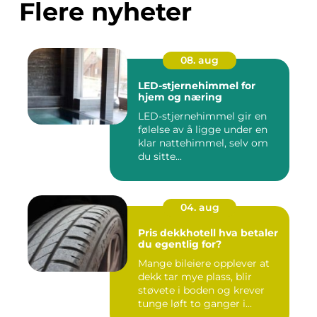
Flere nyheter
08. aug
LED-stjernehimmel for
hjem og næring
LED-stjernehimmel gir en
følelse av å ligge under en
klar nattehimmel, selv om
du sitte...
04. aug
Pris dekkhotell hva betaler
du egentlig for?
Mange bileiere opplever at
dekk tar mye plass, blir
støvete i boden og krever
tunge løft to ganger i...