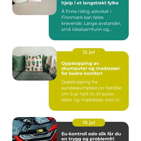
hjelp i et langstrakt fylke
Å finne riktig advokat i
Finnmark kan føles
krevende. Lange avstander,
små lokalsamfunn og
spesielle...
12. jul
Oppstopping av
skumputer og madrasser
for bedre komfort
Oppstopping fra
sundeskumplast.no handler
om å gi nytt liv til puter,
seter og madrasser som h...
10. jul
Eu-kontroll oslo slik får du
en trygg og problemfri