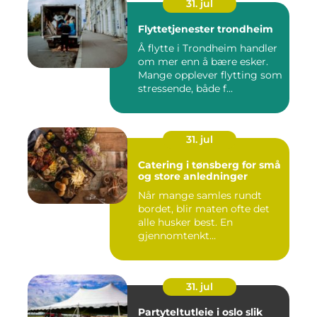
31. jul
Flyttetjenester trondheim
Å flytte i Trondheim handler
om mer enn å bære esker.
Mange opplever flytting som
stressende, både f...
31. jul
Catering i tønsberg for små
og store anledninger
Når mange samles rundt
bordet, blir maten ofte det
alle husker best. En
gjennomtenkt
cateringløsning...
31. jul
Partyteltutleie i oslo slik