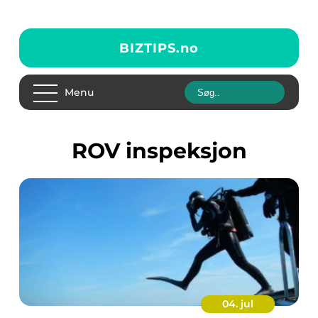
BIZTIPS.
no
Menu
ROV inspeksjon
04. jul