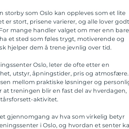
en storby som Oslo kan oppleves som et lite
et er stort, prisene varierer, og alle lover god
. For mange handler valget om mer enn bar
ha et sted som føles trygt, motiverende og
isk hjelper dem å trene jevnlig over tid.
ngssenter Oslo, leter de ofte etter en
t, utstyr, åpningstider, pris og atmosfære.
nsen mellom praktiske løsninger og personli
or at treningen blir en fast del av hverdagen,
årsforsett-aktivitet.
et gjennomgang av hva som virkelig betyr
eningssenter i Oslo, og hvordan et senter k