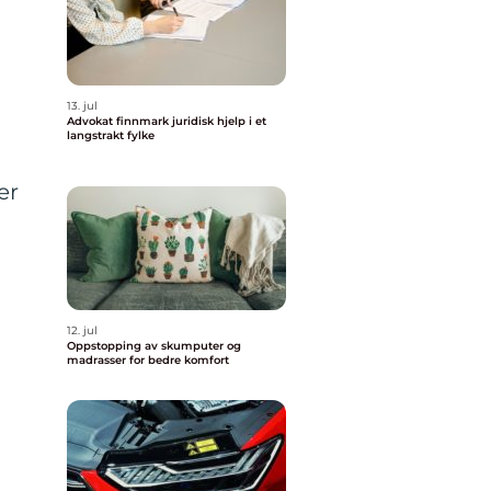
13. jul
Advokat finnmark juridisk hjelp i et
langstrakt fylke
er
12. jul
Oppstopping av skumputer og
madrasser for bedre komfort