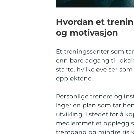
Hvordan et treni
og motivasjon
Et treningssenter som ta
enn bare adgang til lokale
starte, hvilke øvelser so
opp øktene.
Personlige trenere og inst
lager en plan som tar hen
utvikling. I stedet for å k
medlemmet et opplegg som
fremgang og mindre risik