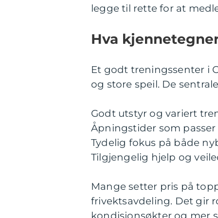
legge til rette for at me
Hva kjennetegner 
Et godt treningssenter i
og store speil. De sentral
Godt utstyr og variert tre
Åpningstider som passer 
Tydelig fokus på både n
Tilgjengelig hjelp og veil
Mange setter pris på top
frivektsavdeling. Det gir 
kondisjonsøkter og mer spe