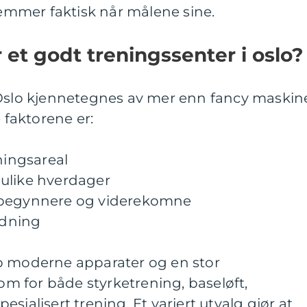
dlemmer faktisk når målene sine.
et godt treningssenter i oslo?
 Oslo kjennetegnes av mer enn fancy maskin
e faktorene er:
ningsareal
ulike hverdager
ybegynnere og viderekomne
edning
p moderne apparater og en stor
rom for både styrketrening, baseløft,
sialisert trening. Et variert utvalg gjør at