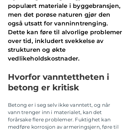
populært materiale i byggebransjen,
men det porøse naturen gjør den
også utsatt for vanninntrenging.
Dette kan føre til alvorlige problemer
over tid, inkludert svekkelse av
strukturen og økte
vedlikeholdskostnader.
Hvorfor vanntettheten i
betong er kritisk
Betong er i seg selv ikke vanntett, og når
vann trenger inn i materialet, kan det
forårsake flere problemer. Fuktighet kan
medføre korrosjon av armeringsjern, føre til