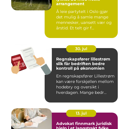
arrangement
Å leie partytelt i Oslo gjør
det mulig å samle mange
mennesker, uansett vær og
årstid. Et telt gir f...
30. jul
Regnskapsfører lillestrøm
slik får bedriften bedre
kontroll på økonomien
En regnskapsfører Lillestrøm
kan være forskjellen mellom
hodebry og oversikt i
hverdagen. Mange bedr...
13. jul
Advokat finnmark juridisk
hjelp i et langstrakt fylke