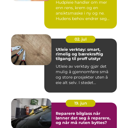
Hudpleie handler om mer
enn rens, krem og en
ansiktsmaske i ny og ne.
Hudens behov endrer seg
med al...
02. jul
Utleie verktøy: smart,
rimelig og bærekraftig
tilgang til proff utstyr
Utleie av verktøy gjør det
mulig å gjennomføre små
og store prosjekter uten å
eie alt selv. I stedet...
19. jun
Reparere bilglass når
lønner det seg å reparere,
og når må ruten byttes?