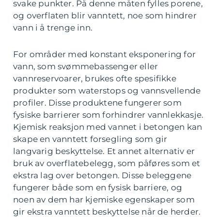
svake punkter. På denne måten fylles porene,
og overflaten blir vanntett, noe som hindrer
vann i å trenge inn.
For områder med konstant eksponering for
vann, som svømmebassenger eller
vannreservoarer, brukes ofte spesifikke
produkter som waterstops og vannsvellende
profiler. Disse produktene fungerer som
fysiske barrierer som forhindrer vannlekkasje.
Kjemisk reaksjon med vannet i betongen kan
skape en vanntett forsegling som gir
langvarig beskyttelse. Et annet alternativ er
bruk av overflatebelegg, som påføres som et
ekstra lag over betongen. Disse beleggene
fungerer både som en fysisk barriere, og
noen av dem har kjemiske egenskaper som
gir ekstra vanntett beskyttelse når de herder.