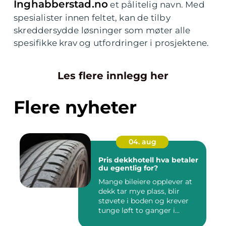
Inghabberstad.no
et pålitelig navn. Med
spesialister innen feltet, kan de tilby
skreddersydde løsninger som møter alle
spesifikke krav og utfordringer i prosjektene.
Les flere innlegg her
Flere nyheter
04. aug
Pris dekkhotell hva betaler
du egentlig for?
Mange bileiere opplever at
dekk tar mye plass, blir
støvete i boden og krever
tunge løft to ganger i...