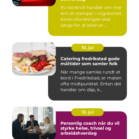
EU-kontroll handler om mer
enn et stempel i vognkortet.
Kontrollordningen skal
sørge for at bilen er...
10. jul
Catering fredrikstad gode
måltider som samler folk
Når mange samles rundt et
bord i Fredrikstad, er maten
ofte midtpunktet. Enten det
handler om dåp, k...
10. jul
Personlig coach når du vil
styrke helse, trivsel og
arbeidshverdag