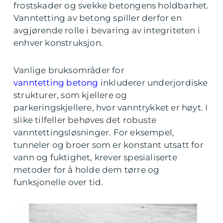
frostskader og svekke betongens holdbarhet.
Vanntetting av betong spiller derfor en
avgjørende rolle i bevaring av integriteten i
enhver konstruksjon.
Vanlige bruksområder for
vanntetting betong
inkluderer underjordiske
strukturer, som kjellere og
parkeringskjellere, hvor vanntrykket er høyt. I
slike tilfeller behøves det robuste
vanntettingsløsninger. For eksempel,
tunneler og broer som er konstant utsatt for
vann og fuktighet, krever spesialiserte
metoder for å holde dem tørre og
funksjonelle over tid.