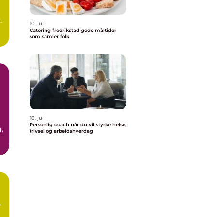
.
10. jul
Catering fredrikstad gode måltider
som samler folk
n
10. jul
Personlig coach når du vil styrke helse,
,
trivsel og arbeidshverdag
r