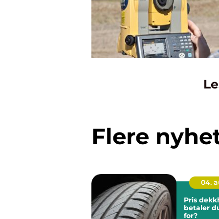
Le
Flere nyhe
04. 
Pris dekkhot
betaler d
for?