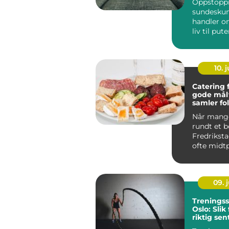
Oppstoppi
sundeskum
handler om
liv til put
madrasser
10. j
Catering 
gode mål
samler fo
Når mang
rundt et b
Fredriksta
ofte midt
Enten det
dåp, k...
09. j
Treningss
Oslo: Slik
riktig sen
mål