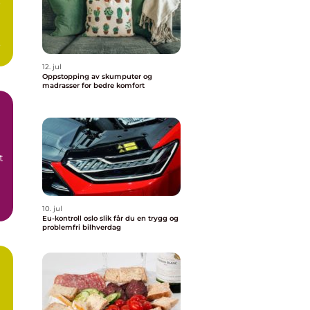
o
12. jul
Oppstopping av skumputer og
madrasser for bedre komfort
t
10. jul
Eu-kontroll oslo slik får du en trygg og
problemfri bilhverdag