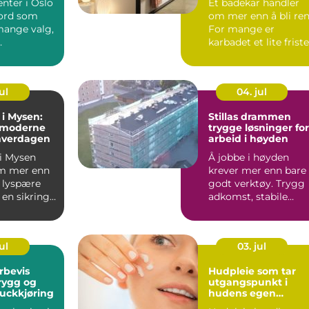
nter i Oslo
Et badekar handler
eord som
om mer enn å bli ren
ange valg,
For mange er
karbadet et lite frist
ger.
i hverdagen, et sted ..
...
ul
04. jul
 i Mysen:
Stillas drammen
 moderne
trygge løsninger for
 hverdagen
arbeid i høyden
 i Mysen
Å jobbe i høyden
m mer enn
krever mer enn bare
n lyspære
godt verktøy. Trygg
 en sikring.
adkomst, stabile
arbeidsplattformer
og rikt...
ul
03. jul
rbevis
Hudpleie som tar
trygg og
utgangspunkt i
ruckkjøring
hudens egen
balanse