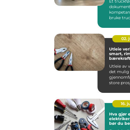
Et truckfø
dokument
kompetans
bruke truc
riktig på
arbeidsplas
02. j
Utleie ver
smart, ri
bærekraft
til proff u
Utleie av 
det mulig
gjennomf
store pros
å eie alt se
16. 
Hva gjør 
elektriker
bør du be