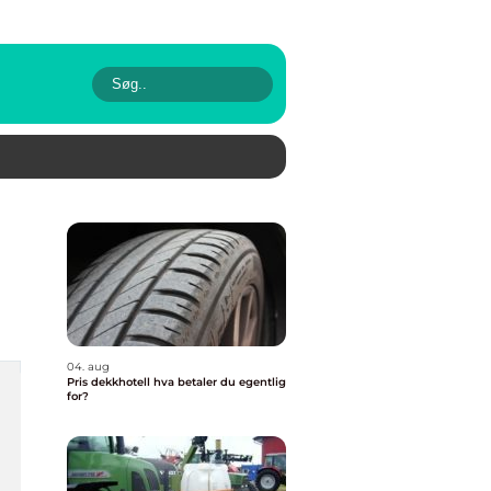
04. aug
Pris dekkhotell hva betaler du egentlig
for?