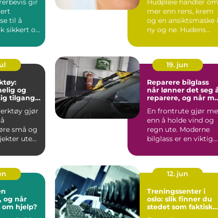
rerbevis gir
Hudpleie handler o
ert
mer enn rens, krem
e til å
og en ansiktsmaske 
k sikkert og
ny og ne. Hudens
behov endrer seg
sen....
med al...
ul
19. jun
ktøy:
Reparere bilglass
melig og
når lønner det seg 
ig tilgang
reparere, og når m
tstyr
ruten byttes?
verktøy gjør
En frontrute gjør me
 å
enn å holde vind og
øre små og
regn ute. Moderne
jekter uten
bilglass er en viktig
lv. I stedet...
del av bilens sikk...
jun
12. jun
en
Treningssenter i
, og når
oslo: slik finner du
 om hjelp?
stedet som faktisk
blir brukt