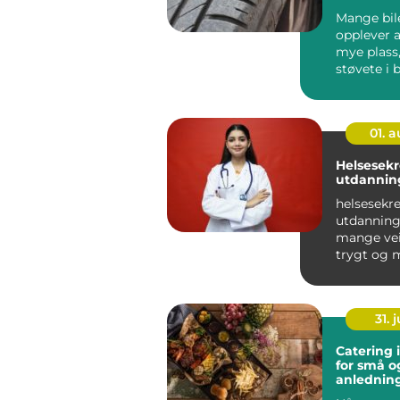
Mange bil
opplever a
mye plass,
støvete i
krever tun
ganger i...
01. 
Helsesek
utdannin
helsesekr
utdanning 
mange veie
trygt og 
yrkesliv i
helsevesene
31. j
Catering 
for små o
anlednin