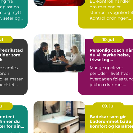
ng fra
EU-kontroll handler
plast.no
om mer enn et
 å gi nytt
stempel i vognkortet
er, seter og
Kontrollordningen
 som h...
skal sørge for at bile
er...
ul
10. jul
fredrikstad
Personlig coach når
tider som
du vil styrke helse,
lk
trivsel og
arbeidshverdag
e samles
Mange opplever
ord i
perioder i livet hvor
d, er maten
hverdagen føles tung
punktet.
jobben drar mer
 handler om
energi enn den gir,
eller...
ul
09. jul
enter i
Badekar som gir
 finner du
baderommet både
ter for dine
komfort og karakte