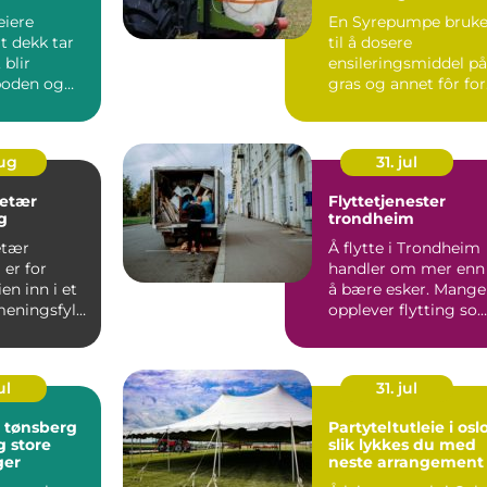
eiere
En Syrepumpe bruke
t dekk tar
til å dosere
 blir
ensileringsmiddel på
 boden og
gras og annet fôr for
ge løft to
å sikre god
konservering...
aug
31. jul
retær
Flyttetjenester
g
trondheim
etær
Å flytte i Trondheim
er for
handler om mer enn
n inn i et
å bære esker. Mange
meningsfylt
opplever flytting so
stressende, både f...
t. Ut...
ul
31. jul
i tønsberg
Partyteltutleie i osl
g store
slik lykkes du med
ger
neste arrangement