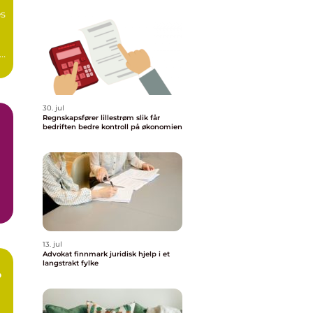
s
30. jul
Regnskapsfører lillestrøm slik får
bedriften bedre kontroll på økonomien
m
13. jul
Advokat finnmark juridisk hjelp i et
langstrakt fylke
o