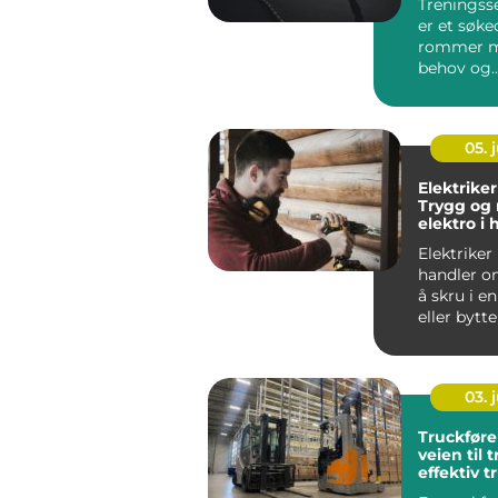
Treningsse
er et søk
rommer m
behov og
forventnin
Imperia Gy
05. j
Elektriker
Trygg og
elektro i
Elektriker
handler o
å skru i e
eller bytte
En dyk...
03. j
Truckføre
veien til 
effektiv t