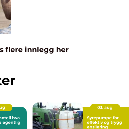
s flere innlegg her
ter
aug
03. aug
ell hva
Syrepumpe for
u egentlig
effektiv og trygg
ensilering