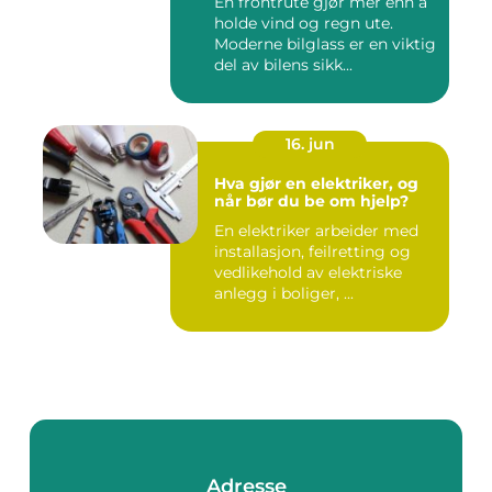
En frontrute gjør mer enn å
holde vind og regn ute.
Moderne bilglass er en viktig
del av bilens sikk...
16. jun
Hva gjør en elektriker, og
når bør du be om hjelp?
En elektriker arbeider med
installasjon, feilretting og
vedlikehold av elektriske
anlegg i boliger, ...
Adresse