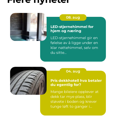
08. aug
LED-stjernehimmel for
hjem og næring
LED-stjernehimmel gir en
følelse av å ligge under en
klar nattehimmel, selv om
du sitte...
04. aug
Pris dekkhotell hva betaler
du egentlig for?
Mange bileiere opplever at
dekk tar mye plass, blir
støvete i boden og krever
tunge løft to ganger i...