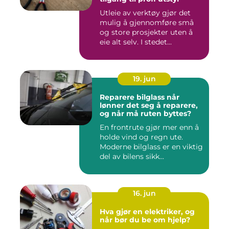
Utleie av verktøy gjør det
mulig å gjennomføre små
og store prosjekter uten å
eie alt selv. I stedet...
19. jun
Reparere bilglass når
lønner det seg å reparere,
og når må ruten byttes?
En frontrute gjør mer enn å
holde vind og regn ute.
Moderne bilglass er en viktig
del av bilens sikk...
16. jun
Hva gjør en elektriker, og
når bør du be om hjelp?