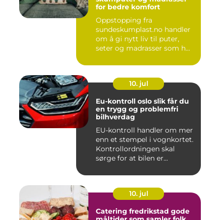
for bedre komfort
Oppstopping fra
sundeskumplast.no handler
om å gi nytt liv til puter,
seter og madrasser som h...
10. jul
Eu-kontroll oslo slik får du
en trygg og problemfri
bilhverdag
EU-kontroll handler om mer
enn et stempel i vognkortet.
Kontrollordningen skal
sørge for at bilen er...
10. jul
Catering fredrikstad gode
måltider som samler folk