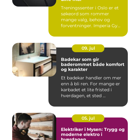
Treningssenter i Oslo er et
søkeord som rommer
mange valg, behov og
forventninger. Imperia Gy...
09. jul
Badekar som gir
baderommet både komfort
og karakter
Et badekar handler om mer
enn å bli ren. For mange er
karbadet et lite fristed i
hverdagen, et sted ...
05. jul
Elektriker i Mysen: Trygg og
moderne elektro i
hverdagen