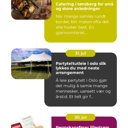
Catering i tønsberg for små
og store anledninger
Når mange samles rundt
bordet, blir maten ofte det
alle husker best. En
gjennomtenkt
cateringløsning...
31. jul
Partyteltutleie i oslo slik
lykkes du med neste
arrangement
Å leie partytelt i Oslo gjør
det mulig å samle mange
mennesker, uansett vær og
årstid. Et telt gir f...
30. jul
Regnskapsfører lillestrøm