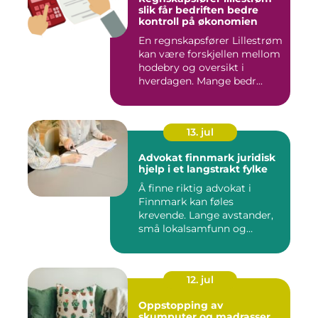
slik får bedriften bedre
kontroll på økonomien
En regnskapsfører Lillestrøm
kan være forskjellen mellom
hodebry og oversikt i
hverdagen. Mange bedr...
13. jul
Advokat finnmark juridisk
hjelp i et langstrakt fylke
Å finne riktig advokat i
Finnmark kan føles
krevende. Lange avstander,
små lokalsamfunn og
spesielle...
12. jul
Oppstopping av
skumputer og madrasser