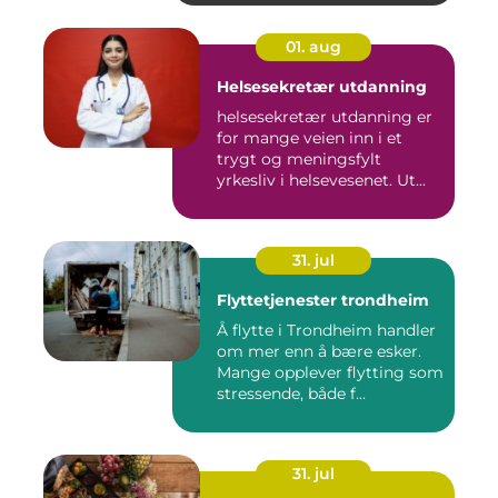
01. aug
Helsesekretær utdanning
helsesekretær utdanning er
for mange veien inn i et
trygt og meningsfylt
yrkesliv i helsevesenet. Ut...
31. jul
Flyttetjenester trondheim
Å flytte i Trondheim handler
om mer enn å bære esker.
Mange opplever flytting som
stressende, både f...
31. jul