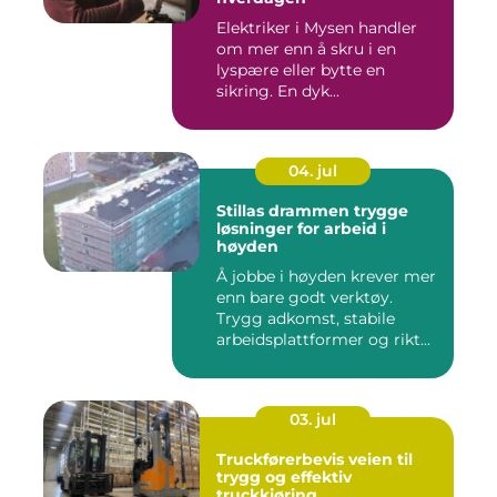
Elektriker i Mysen handler
om mer enn å skru i en
lyspære eller bytte en
sikring. En dyk...
04. jul
Stillas drammen trygge
løsninger for arbeid i
høyden
Å jobbe i høyden krever mer
enn bare godt verktøy.
Trygg adkomst, stabile
arbeidsplattformer og rikt...
03. jul
Truckførerbevis veien til
trygg og effektiv
truckkjøring