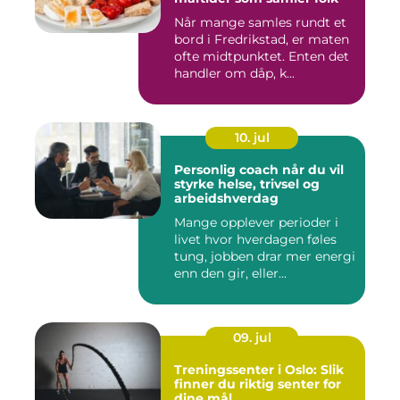
Når mange samles rundt et
bord i Fredrikstad, er maten
ofte midtpunktet. Enten det
handler om dåp, k...
10. jul
Personlig coach når du vil
styrke helse, trivsel og
arbeidshverdag
Mange opplever perioder i
livet hvor hverdagen føles
tung, jobben drar mer energi
enn den gir, eller...
09. jul
Treningssenter i Oslo: Slik
finner du riktig senter for
dine mål