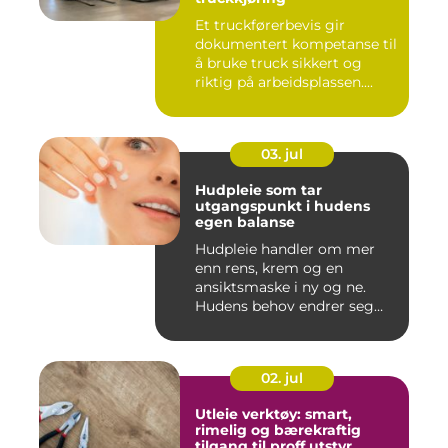
Et truckførerbevis gir
dokumentert kompetanse til
å bruke truck sikkert og
riktig på arbeidsplassen....
03. jul
Hudpleie som tar
utgangspunkt i hudens
egen balanse
Hudpleie handler om mer
enn rens, krem og en
ansiktsmaske i ny og ne.
Hudens behov endrer seg
med al...
02. jul
Utleie verktøy: smart,
rimelig og bærekraftig
tilgang til proff utstyr