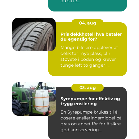
du sitte...
04. aug
Pris dekkhotell hva betaler
du egentlig for?
Mange bileiere opplever at
dekk tar mye plass, blir
støvete i boden og krever
tunge løft to ganger i...
03. aug
Syrepumpe for effektiv og
trygg ensilering
En Syrepumpe brukes til å
dosere ensileringsmiddel på
gras og annet fôr for å sikre
god konservering...