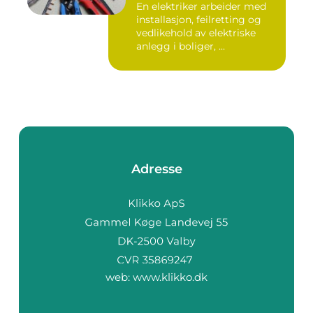
En elektriker arbeider med
installasjon, feilretting og
vedlikehold av elektriske
anlegg i boliger, ...
Adresse
web:
www.klikko.dk