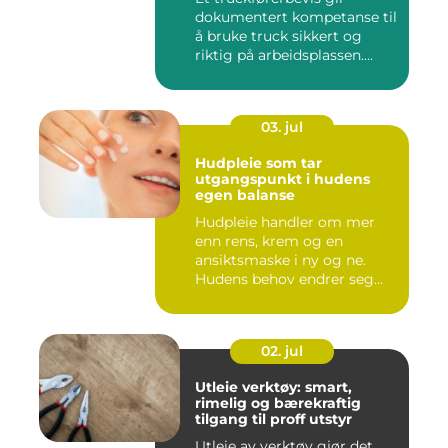
dokumentert kompetanse til
å bruke truck sikkert og
riktig på arbeidsplassen....
03. jul
Hudpleie som tar
utgangspunkt i hudens
egen balanse
Hudpleie handler om mer
enn rens, krem og en
ansiktsmaske i ny og ne.
Hudens behov endrer seg
med al...
02. jul
Utleie verktøy: smart,
rimelig og bærekraftig
tilgang til proff utstyr
Utleie av verktøy gjør det