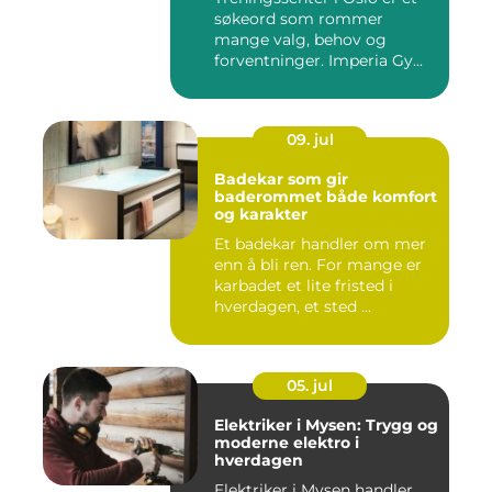
søkeord som rommer
mange valg, behov og
forventninger. Imperia Gy...
09. jul
Badekar som gir
baderommet både komfort
og karakter
Et badekar handler om mer
enn å bli ren. For mange er
karbadet et lite fristed i
hverdagen, et sted ...
05. jul
Elektriker i Mysen: Trygg og
moderne elektro i
hverdagen
Elektriker i Mysen handler