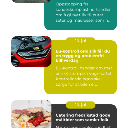
Oppstopping fra
sundeskumplast.no handler
om å gi nytt liv til puter,
seter og madrasser som h...
10. jul
Eu-kontroll oslo slik får du
en trygg og problemfri
bilhverdag
EU-kontroll handler om mer
enn et stempel i vognkortet.
Kontrollordningen skal
sørge for at bilen er...
10. jul
Catering fredrikstad gode
måltider som samler folk
Når mange samles rundt et