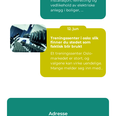
installasjon, feilretting og
vedlikehold av elektriske
anlegg i boliger, ...
12. jun
Treningssenter i oslo: slik
finner du stedet som
faktisk blir brukt
Et treningssenter Oslo-
markedet er stort, og
valgene kan virke uendelige.
Mange melder seg inn med
g...
Adresse