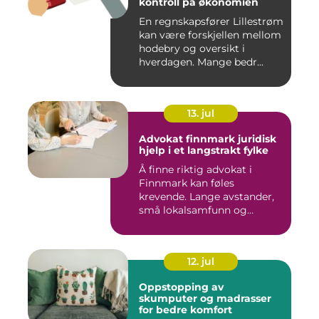
kontroll på økonomien
En regnskapsfører Lillestrøm
kan være forskjellen mellom
hodebry og oversikt i
hverdagen. Mange bedr...
13. jul
Advokat finnmark juridisk
hjelp i et langstrakt fylke
Å finne riktig advokat i
Finnmark kan føles
krevende. Lange avstander,
små lokalsamfunn og
spesielle...
12. jul
Oppstopping av
skumputer og madrasser
for bedre komfort