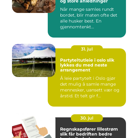
og store anledninger
Når mange samles rundt
bordet, blir maten ofte det
alle husker best. En
gjennomtenkt
cateringløsning...
31. jul
Partyteltutleie i oslo slik
lykkes du med neste
arrangement
Å leie partytelt i Oslo gjør
det mulig å samle mange
mennesker, uansett vær og
årstid. Et telt gir f...
30. jul
Regnskapsfører lillestrøm
slik får bedriften bedre