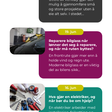
mulig å gjennomføre små
og store prosjekter uten å
eie alt selv. I stedet...
19. jun
Reparere bilglass når
lønner det seg å reparere,
og når må ruten byttes?
En frontrute gjør mer enn å
holde vind og regn ute.
Moderne bilglass er en viktig
del av bilens sikk...
16. jun
Hva gjør en elektriker, og
når bør du be om hjelp?
En elektriker arbeider med