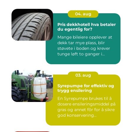
04. aug
Pris dekkhotell hva betaler
du egentlig for?
Mange bileiere opplever at
dekk tar mye plass, blir
støvete i boden og krever
tunge løft to ganger i...
03. aug
Syrepumpe for effektiv og
trygg ensilering
En Syrepumpe brukes til å
dosere ensileringsmiddel på
gras og annet fôr for å sikre
god konservering...