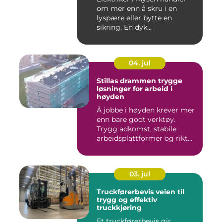
om mer enn å skru i en
lyspære eller bytte en
sikring. En dyk...
04. jul
Stillas drammen trygge
løsninger for arbeid i
høyden
Å jobbe i høyden krever mer
enn bare godt verktøy.
Trygg adkomst, stabile
arbeidsplattformer og rikt...
03. jul
Truckførerbevis veien til
trygg og effektiv
truckkjøring
Et truckførerbevis gir