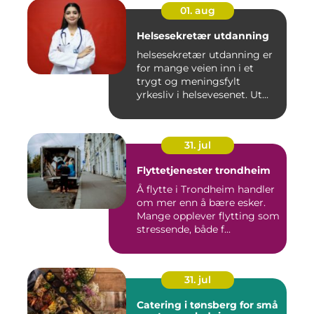
01. aug
Helsesekretær utdanning
helsesekretær utdanning er
for mange veien inn i et
trygt og meningsfylt
yrkesliv i helsevesenet. Ut...
31. jul
Flyttetjenester trondheim
Å flytte i Trondheim handler
om mer enn å bære esker.
Mange opplever flytting som
stressende, både f...
31. jul
Catering i tønsberg for små