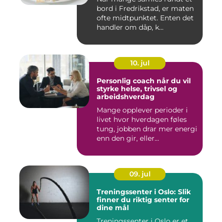
bord i Fredrikstad, er maten
ofte midtpunktet. Enten det
handler om dåp, k...
10. jul
Personlig coach når du vil
styrke helse, trivsel og
arbeidshverdag
Mange opplever perioder i
livet hvor hverdagen føles
tung, jobben drar mer energi
enn den gir, eller...
09. jul
Treningssenter i Oslo: Slik
finner du riktig senter for
dine mål
Treningssenter i Oslo er et