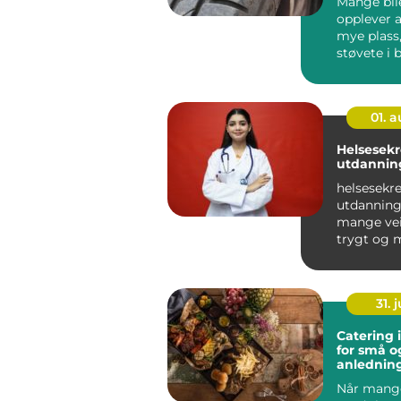
Mange bil
opplever a
mye plass,
støvete i
krever tun
ganger i...
01. 
Helsesek
utdannin
helsesekr
utdanning 
mange veie
trygt og 
yrkesliv i
helsevesene
31. j
Catering 
for små o
anlednin
Når mang