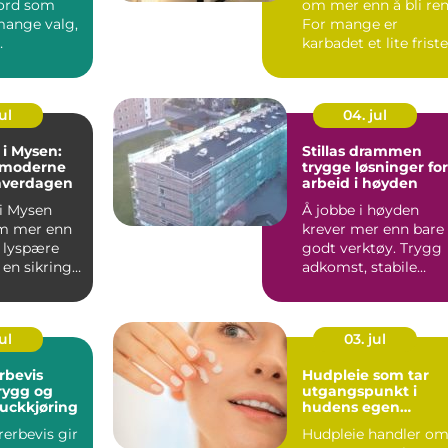
eord som
om mer enn å bli ren
ange valg,
For mange er
karbadet et lite frist
ger.
i hverdagen, et sted ..
...
ul
04. jul
 i Mysen:
Stillas drammen
 moderne
trygge løsninger for
 hverdagen
arbeid i høyden
 i Mysen
Å jobbe i høyden
m mer enn
krever mer enn bare
n lyspære
godt verktøy. Trygg
 en sikring.
adkomst, stabile
arbeidsplattformer
og rikt...
ul
03. jul
rbevis
Hudpleie som tar
trygg og
utgangspunkt i
ruckkjøring
hudens egen
balanse
rerbevis gir
Hudpleie handler o