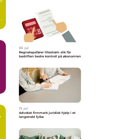
s
30. jul
Regnskapsfører lillestrøm slik får
bedriften bedre kontroll på økonomien
m
13. jul
Advokat finnmark juridisk hjelp i et
o
langstrakt fylke
o