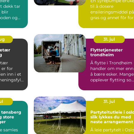
eiere
En Syrepumpe bruke
t dekk tar
til å dosere
 blir
ensileringsmiddel på
 boden og
gras og annet fôr for
ge løft to
å sikre god
konservering...
aug
31. jul
retær
Flyttetjenester
g
trondheim
etær
Å flytte i Trondheim
er for
handler om mer enn
n inn i et
å bære esker. Mange
meningsfylt
opplever flytting so
stressende, både f...
t. Ut...
ul
31. jul
i tønsberg
Partyteltutleie i osl
g store
slik lykkes du med
ger
neste arrangement
e samles
Å leie partytelt i Osl