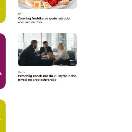
.
10. jul
n
Catering fredrikstad gode måltider
som samler folk
10. jul
,
Personlig coach når du vil styrke helse,
trivsel og arbeidshverdag
r