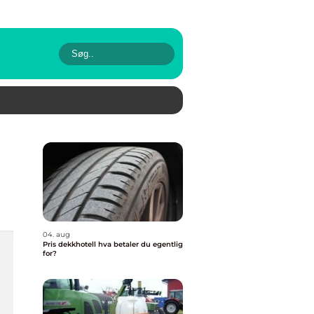
04. aug
Pris dekkhotell hva betaler du egentlig
for?