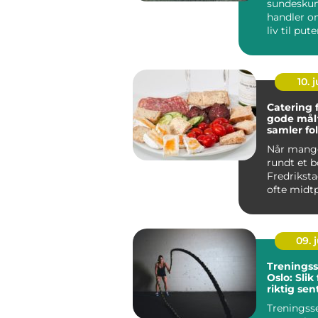
sundeskum
handler om
liv til put
madrasser
10. j
Catering 
gode mål
samler fo
Når mang
rundt et b
Fredriksta
ofte midt
Enten det
dåp, k...
09. j
Treningss
Oslo: Slik
riktig sen
mål
Treningsse