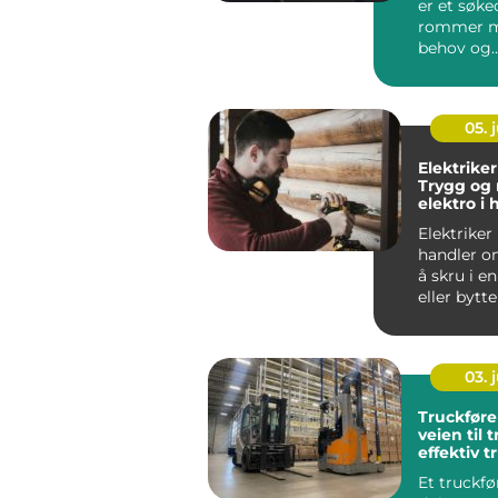
er et søk
rommer m
behov og
forventnin
Imperia Gy
05. j
Elektriker
Trygg og
elektro i
Elektriker
handler o
å skru i e
eller bytte
En dyk...
03. j
Truckføre
veien til 
effektiv t
Et truckfø