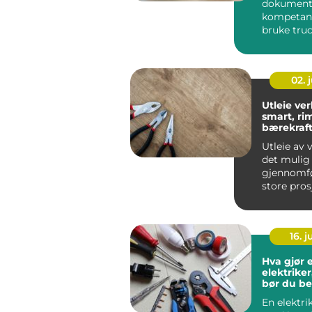
dokument
kompetans
bruke truc
riktig på
arbeidsplas
02. j
Utleie ver
smart, ri
bærekraft
til proff u
Utleie av 
det mulig
gjennomf
store pros
å eie alt se
16. 
Hva gjør 
elektriker
bør du be
En elektri