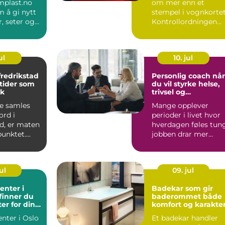
plast.no
om mer enn et
 å gi nytt
stempel i vognkortet
er, seter og
Kontrollordningen
 som h...
skal sørge for at bile
er...
ul
10. jul
fredrikstad
Personlig coach når
tider som
du vil styrke helse,
lk
trivsel og
arbeidshverdag
e samles
Mange opplever
ord i
perioder i livet hvor
d, er maten
hverdagen føles tung
punktet.
jobben drar mer
 handler om
energi enn den gir,
eller...
ul
09. jul
enter i
Badekar som gir
 finner du
baderommet både
ter for dine
komfort og karakte
nter i Oslo
Et badekar handler