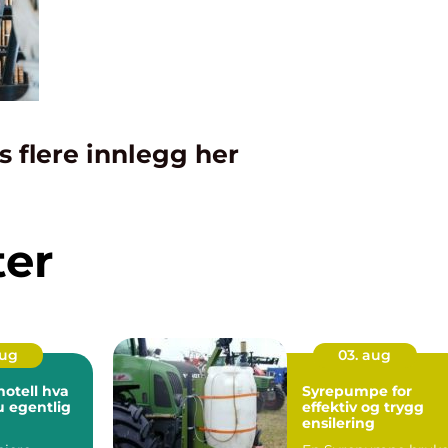
s flere innlegg her
ter
aug
03. aug
ell hva
Syrepumpe for
u egentlig
effektiv og trygg
ensilering