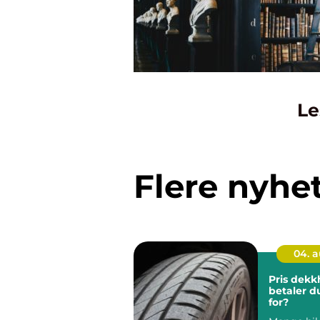
Le
Flere nyhe
04. 
Pris dekkhot
betaler d
for?