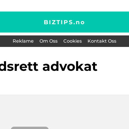
BIZTIPS.
no
Reklame
Om Oss
Cookies
Kontakt Oss
idsrett advokat