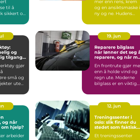
ert
mer enn rens, krem
e til å
og en ansiktsmaske 
k sikkert og
ny og ne. Hudens
behov endrer seg
sen....
med al...
ul
19. jun
ktøy:
Reparere bilglass
melig og
når lønner det seg 
ig tilgang
reparere, og når m
tstyr
ruten byttes?
verktøy gjør
En frontrute gjør me
 å
enn å holde vind og
øre små og
regn ute. Moderne
jekter uten
bilglass er en viktig
lv. I stedet...
del av bilens sikk...
jun
12. jun
en
Treningssenter i
, og når
oslo: slik finner du
 om hjelp?
stedet som faktisk
blir brukt
ker arbeider
Et treningssenter