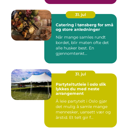
31. jul
Catering i tønsberg for små
og store anledninger
Når mange samles rundt
bordet, blir maten ofte det
alle husker best. En
gjennomtenkt
cateringløsning...
31. jul
Partyteltutleie i oslo slik
lykkes du med neste
arrangement
Å leie partytelt i Oslo gjør
det mulig å samle mange
mennesker, uansett vær og
årstid. Et telt gir f...