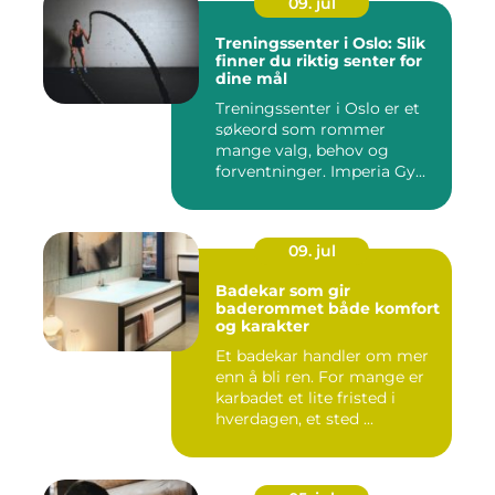
09. jul
Treningssenter i Oslo: Slik
finner du riktig senter for
dine mål
Treningssenter i Oslo er et
søkeord som rommer
mange valg, behov og
forventninger. Imperia Gy...
09. jul
Badekar som gir
baderommet både komfort
og karakter
Et badekar handler om mer
enn å bli ren. For mange er
karbadet et lite fristed i
hverdagen, et sted ...