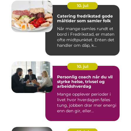
10. jul
Catering fredrikstad gode
måltider som samler folk
Når mange samles rundt et
bord i Fredrikstad, er maten
ofte midtpunktet. Enten det
handler om dåp, k...
10. jul
Personlig coach når du vil
styrke helse, trivsel og
arbeidshverdag
Mange opplever perioder i
livet hvor hverdagen føles
tung, jobben drar mer energi
enn den gir, eller...