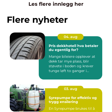
Les flere innlegg her
Flere nyheter
04. aug
Pris dekkhotell hva betaler
du egentlig for?
Mange bileiere opplever at
dekk tar mye plass, blir
støvete i boden og krever
tunge løft to ganger i...
03. aug
Syrepumpe for effektiv og
trygg ensilering
En Syrepumpe brukes til å