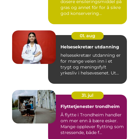
dosere ensileringsmiddel på
gras og annet fôr for å sikre
god konservering...
01. aug
Helsesekretær utdanning
helsesekretær utdanning er
for mange veien inn i et
trygt og meningsfylt
yrkesliv i helsevesenet. Ut...
31. jul
Flyttetjenester trondheim
Å flytte i Trondheim handler
om mer enn å bære esker.
Mange opplever flytting som
stressende, både f...