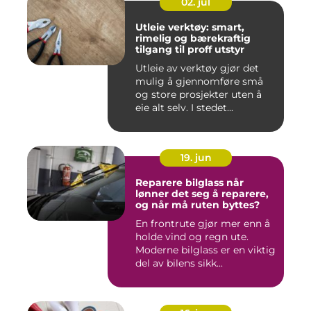
02. jul
Utleie verktøy: smart,
rimelig og bærekraftig
tilgang til proff utstyr
Utleie av verktøy gjør det
mulig å gjennomføre små
og store prosjekter uten å
eie alt selv. I stedet...
19. jun
Reparere bilglass når
lønner det seg å reparere,
og når må ruten byttes?
En frontrute gjør mer enn å
holde vind og regn ute.
Moderne bilglass er en viktig
del av bilens sikk...