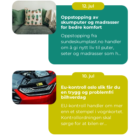
12. jul
Oppstopping av
skumputer og madrasser
for bedre komfort
Oppstopping fra
sundeskumplast.no handler
om å gi nytt liv til puter,
seter og madrasser som h...
10. jul
Eu-kontroll oslo slik får du
en trygg og problemfri
bilhverdag
EU-kontroll handler om mer
enn et stempel i vognkortet.
Kontrollordningen skal
sørge for at bilen er...