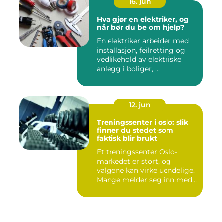
16. jun
Hva gjør en elektriker, og
når bør du be om hjelp?
En elektriker arbeider med
installasjon, feilretting og
vedlikehold av elektriske
anlegg i boliger, ...
12. jun
Treningssenter i oslo: slik
finner du stedet som
faktisk blir brukt
Et treningssenter Oslo-
markedet er stort, og
valgene kan virke uendelige.
Mange melder seg inn med
g...