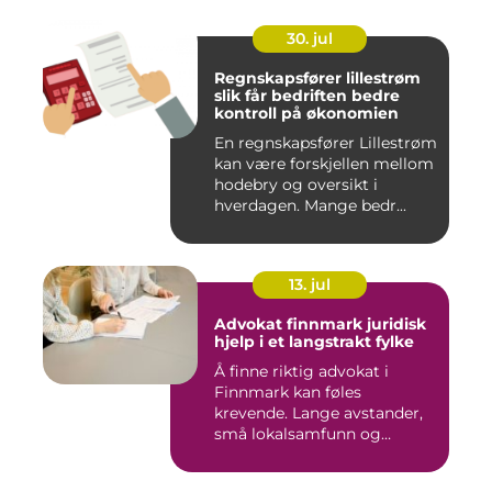
30. jul
Regnskapsfører lillestrøm
slik får bedriften bedre
kontroll på økonomien
En regnskapsfører Lillestrøm
kan være forskjellen mellom
hodebry og oversikt i
hverdagen. Mange bedr...
13. jul
Advokat finnmark juridisk
hjelp i et langstrakt fylke
Å finne riktig advokat i
Finnmark kan føles
krevende. Lange avstander,
små lokalsamfunn og
spesielle...