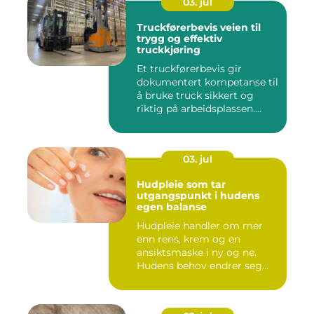
03. jul
Truckførerbevis veien til
trygg og effektiv
truckkjøring
Et truckførerbevis gir
dokumentert kompetanse til
å bruke truck sikkert og
riktig på arbeidsplassen....
03. jul
Hudpleie som tar
utgangspunkt i hudens
egen balanse
Hudpleie handler om mer
enn rens, krem og en
ansiktsmaske i ny og ne.
Hudens behov endrer seg
med al...