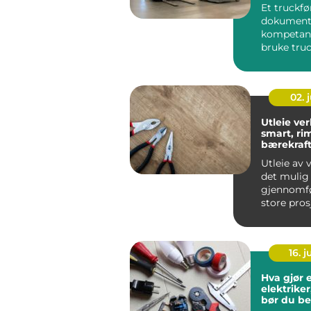
Et truckfø
dokument
kompetans
bruke truc
riktig på
arbeidsplas
02. j
Utleie ver
smart, ri
bærekraft
til proff u
Utleie av 
det mulig
gjennomf
store pros
å eie alt se
16. 
Hva gjør 
elektriker
bør du be