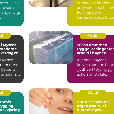
nter i Oslo
Et badekar handler
eord som
om mer enn å bli ren
ange valg,
For mange er
karbadet et lite frist
ger.
i hverdagen, et sted ..
...
ul
04. jul
 i Mysen:
Stillas drammen
 moderne
trygge løsninger for
 hverdagen
arbeid i høyden
 i Mysen
Å jobbe i høyden
m mer enn
krever mer enn bare
n lyspære
godt verktøy. Trygg
 en sikring.
adkomst, stabile
arbeidsplattformer
og rikt...
ul
03. jul
rbevis
Hudpleie som tar
trygg og
utgangspunkt i
ruckkjøring
hudens egen
balanse