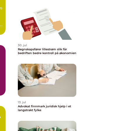
s
30. jul
Regnskapsfører lillestrøm slik får
bedriften bedre kontroll på økonomien
m
13. jul
Advokat finnmark juridisk hjelp i et
langstrakt fylke
o