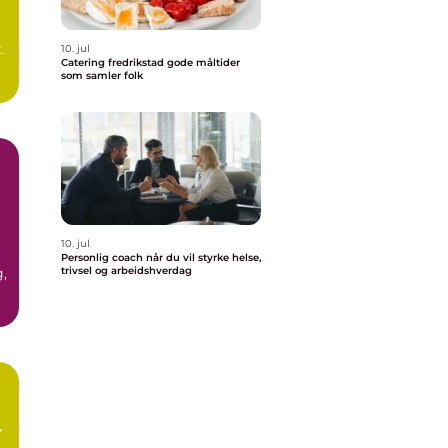
.
10. jul
Catering fredrikstad gode måltider
som samler folk
n
10. jul
Personlig coach når du vil styrke helse,
,
trivsel og arbeidshverdag
r