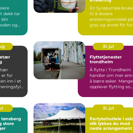
eiere
En Syrepumpe bruke
t dekk tar
til å dosere
 blir
ensileringsmiddel på
 boden og
gras og annet fôr for
ge løft to
å sikre god
konservering...
aug
31. jul
retær
Flyttetjenester
g
trondheim
etær
Å flytte i Trondheim
er for
handler om mer enn
n inn i et
å bære esker. Mange
meningsfylt
opplever flytting so
stressende, både f...
t. Ut...
ul
31. jul
i tønsberg
Partyteltutleie i osl
g store
slik lykkes du med
ger
neste arrangement