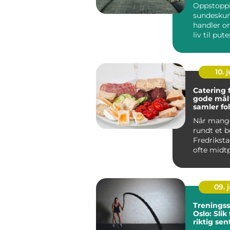
Oppstoppi
sundeskum
handler om
liv til put
madrasser
10. j
Catering 
gode mål
samler fo
Når mang
rundt et b
Fredriksta
ofte midt
Enten det
dåp, k...
09. j
Treningss
Oslo: Slik
riktig sen
mål