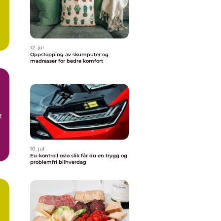
o
12. jul
Oppstopping av skumputer og
madrasser for bedre komfort
t
10. jul
Eu-kontroll oslo slik får du en trygg og
problemfri bilhverdag