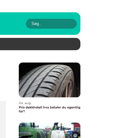
04. aug
Pris dekkhotell hva betaler du egentlig
for?