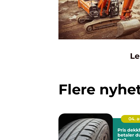
Le
Flere nyhe
04. 
Pris dekkhot
betaler d
for?