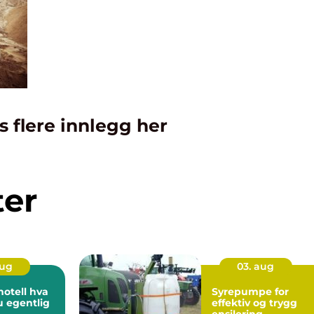
s flere innlegg her
ter
aug
03. aug
ell hva
Syrepumpe for
u egentlig
effektiv og trygg
ensilering