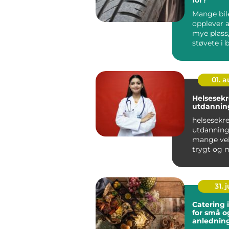
Mange bil
opplever a
mye plass,
støvete i
krever tun
ganger i...
01. 
Helsesek
utdannin
helsesekr
utdanning 
mange veie
trygt og 
yrkesliv i
helsevesene
31. j
Catering 
for små o
anlednin