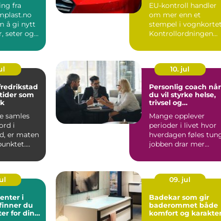
ng fra
EU-kontroll handler
plast.no
om mer enn et
 å gi nytt
stempel i vognkortet
er, seter og
Kontrollordningen
 som h...
skal sørge for at bile
er...
ul
10. jul
fredrikstad
Personlig coach når
tider som
du vil styrke helse,
lk
trivsel og
arbeidshverdag
e samles
Mange opplever
ord i
perioder i livet hvor
d, er maten
hverdagen føles tung
punktet.
jobben drar mer
 handler om
energi enn den gir,
eller...
ul
09. jul
enter i
Badekar som gir
 finner du
baderommet både
ter for dine
komfort og karakte