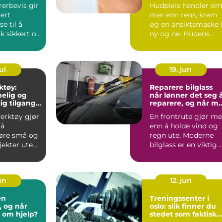
rerbevis gir
Hudpleie handler o
ert
mer enn rens, krem
e til å
og en ansiktsmaske 
k sikkert og
ny og ne. Hudens
behov endrer seg
sen....
med al...
ul
19. jun
ktøy:
Reparere bilglass
melig og
når lønner det seg 
ig tilgang
reparere, og når m
tstyr
ruten byttes?
verktøy gjør
En frontrute gjør me
 å
enn å holde vind og
øre små og
regn ute. Moderne
jekter uten
bilglass er en viktig
lv. I stedet...
del av bilens sikk...
jun
12. jun
en
Treningssenter i
, og når
oslo: slik finner du
 om hjelp?
stedet som faktisk
blir brukt