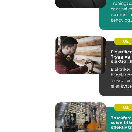
Treningsse
er et søk
rommer m
behov og
forventnin
Imperia Gy
05. j
Elektriker
Trygg og
elektro i
Elektriker
handler o
å skru i e
eller bytte
En dyk...
03. j
Truckføre
veien til 
effektiv t