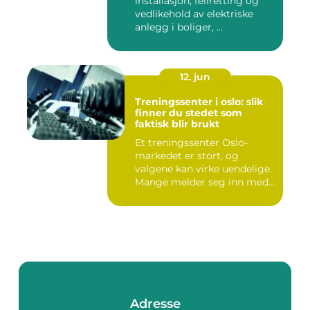
installasjon, feilretting og
vedlikehold av elektriske
anlegg i boliger, ...
12. jun
Treningssenter i oslo: slik
finner du stedet som
faktisk blir brukt
Et treningssenter Oslo-
markedet er stort, og
valgene kan virke uendelige.
Mange melder seg inn med
g...
Adresse