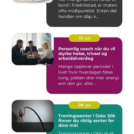
bord i Fredrikstad, er maten
ofte midtpunktet. Enten det
handler om dåp, k...
10. jul
Personlig coach når du vil
styrke helse, trivsel og
arbeidshverdag
Mange opplever perioder i
livet hvor hverdagen føles
tung, jobben drar mer energi
enn den gir, eller...
09. jul
Treningssenter i Oslo: Slik
finner du riktig senter for
dine mål
Treningssenter i Oslo er et