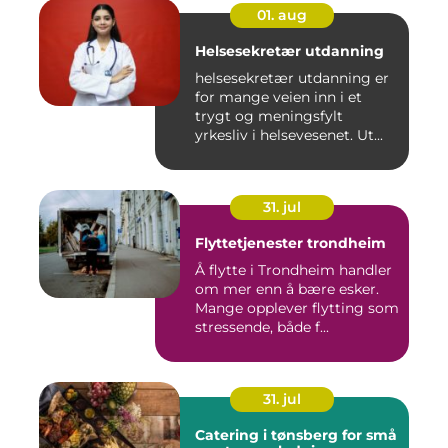
01. aug
Helsesekretær utdanning
helsesekretær utdanning er
for mange veien inn i et
trygt og meningsfylt
yrkesliv i helsevesenet. Ut...
31. jul
Flyttetjenester trondheim
Å flytte i Trondheim handler
om mer enn å bære esker.
Mange opplever flytting som
stressende, både f...
31. jul
Catering i tønsberg for små