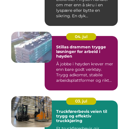
om mer enn å skru i en
lyspære eller bytte en
sikring. En dyk...
04. jul
Stillas drammen trygge
løsninger for arbeid i
høyden
Å jobbe i høyden krever mer
enn bare godt verktøy.
Trygg adkomst, stabile
arbeidsplattformer og rikt...
03. jul
Truckførerbevis veien til
trygg og effektiv
truckkjøring
Et truckførerbevis gir