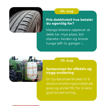
04. aug
Pris dekkhotell hva betaler
du egentlig for?
Mange bileiere opplever at
dekk tar mye plass, blir
støvete i boden og krever
tunge løft to ganger i...
03. aug
Syrepumpe for effektiv og
trygg ensilering
En Syrepumpe brukes til å
dosere ensileringsmiddel på
gras og annet fôr for å sikre
god konservering...