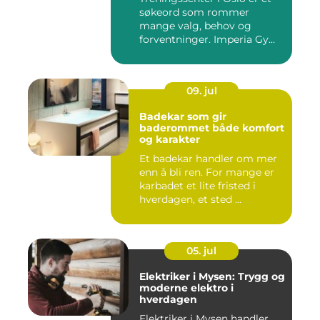
søkeord som rommer
mange valg, behov og
forventninger. Imperia Gy...
09. jul
Badekar som gir
baderommet både komfort
og karakter
Et badekar handler om mer
enn å bli ren. For mange er
karbadet et lite fristed i
hverdagen, et sted ...
05. jul
Elektriker i Mysen: Trygg og
moderne elektro i
hverdagen
Elektriker i Mysen handler