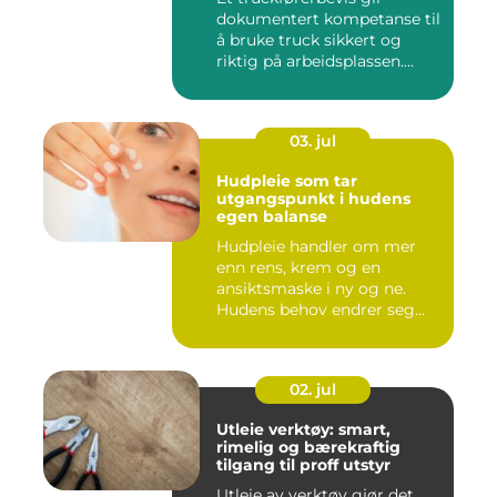
dokumentert kompetanse til
å bruke truck sikkert og
riktig på arbeidsplassen....
03. jul
Hudpleie som tar
utgangspunkt i hudens
egen balanse
Hudpleie handler om mer
enn rens, krem og en
ansiktsmaske i ny og ne.
Hudens behov endrer seg
med al...
02. jul
Utleie verktøy: smart,
rimelig og bærekraftig
tilgang til proff utstyr
Utleie av verktøy gjør det