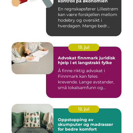
kontroll på økonomien
En regnskapsfører Lillestrøm
kan være forskjellen mellom
hodebry og oversikt i
hverdagen. Mange bedr...
13. jul
Advokat finnmark juridisk
hjelp i et langstrakt fylke
Å finne riktig advokat i
Finnmark kan føles
krevende. Lange avstander,
små lokalsamfunn og
spesielle...
12. jul
Oppstopping av
skumputer og madrasser
for bedre komfort