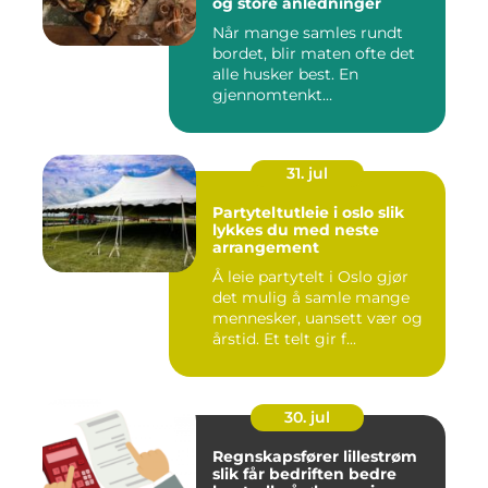
og store anledninger
Når mange samles rundt
bordet, blir maten ofte det
alle husker best. En
gjennomtenkt
cateringløsning...
31. jul
Partyteltutleie i oslo slik
lykkes du med neste
arrangement
Å leie partytelt i Oslo gjør
det mulig å samle mange
mennesker, uansett vær og
årstid. Et telt gir f...
30. jul
Regnskapsfører lillestrøm
slik får bedriften bedre