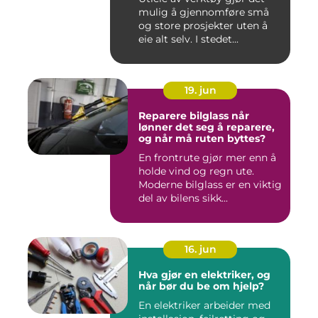
mulig å gjennomføre små
og store prosjekter uten å
eie alt selv. I stedet...
19. jun
Reparere bilglass når
lønner det seg å reparere,
og når må ruten byttes?
En frontrute gjør mer enn å
holde vind og regn ute.
Moderne bilglass er en viktig
del av bilens sikk...
16. jun
Hva gjør en elektriker, og
når bør du be om hjelp?
En elektriker arbeider med