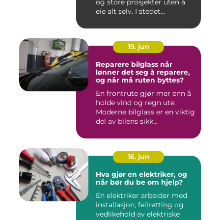
og store prosjekter uten å
eie alt selv. I stedet...
19. jun
Reparere bilglass når
lønner det seg å reparere,
og når må ruten byttes?
En frontrute gjør mer enn å
holde vind og regn ute.
Moderne bilglass er en viktig
del av bilens sikk...
16. jun
Hva gjør en elektriker, og
når bør du be om hjelp?
En elektriker arbeider med
installasjon, feilretting og
vedlikehold av elektriske