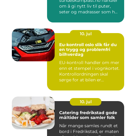
sundeskumplast.no handler
om å gi nytt liv til puter,
seter og madrasser som h...
10. jul
Eu-kontroll oslo slik får du
en trygg og problemfri
bilhverdag
EU-kontroll handler om mer
enn et stempel i vognkortet.
Kontrollordningen skal
sørge for at bilen er...
10. jul
Catering fredrikstad gode
måltider som samler folk
Når mange samles rundt et
bord i Fredrikstad, er maten