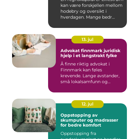
kan være forskjellen mellom
hodebry og oversikt i
hverdagen. Mange bedr...
13. jul
Advokat finnmark juridisk
hjelp i et langstrakt fylke
Å finne riktig advokat i
Finnmark kan føles
krevende. Lange avstander,
små lokalsamfunn og
spesielle...
12. jul
Oppstopping av
skumputer og madrasser
for bedre komfort
Oppstopping fra