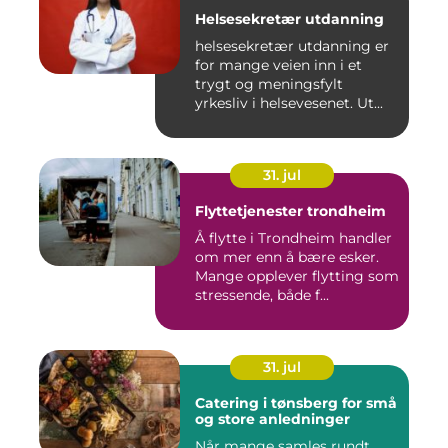
Helsesekretær utdanning
helsesekretær utdanning er
for mange veien inn i et
trygt og meningsfylt
yrkesliv i helsevesenet. Ut...
31. jul
Flyttetjenester trondheim
Å flytte i Trondheim handler
om mer enn å bære esker.
Mange opplever flytting som
stressende, både f...
31. jul
Catering i tønsberg for små
og store anledninger
Når mange samles rundt