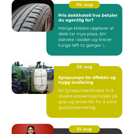
04. aug
Pris dekkhotell hva betaler
du egentlig for?
Mange bileiere opplever at
dekk tar mye plass, blir
støvete i boden og krever
tunge løft to ganger i...
03. aug
Syrepumpe for effektiv og
trygg ensilering
En Syrepumpe brukes til å
dosere ensileringsmiddel på
gras og annet fôr for å sikre
god konservering...
01. aug