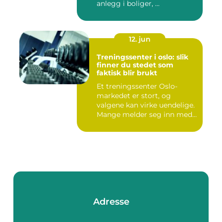
anlegg i boliger, ...
12. jun
Treningssenter i oslo: slik
finner du stedet som
faktisk blir brukt
Et treningssenter Oslo-
markedet er stort, og
valgene kan virke uendelige.
Mange melder seg inn med
g...
Adresse