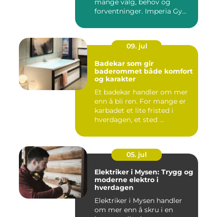
mange valg, behov og
forventninger. Imperia Gy...
09. jul
Badekar som gir
baderommet både komfort
og karakter
Et badekar handler om mer
enn å bli ren. For mange er
karbadet et lite fristed i
hverdagen, et sted ...
05. jul
Elektriker i Mysen: Trygg og
moderne elektro i
hverdagen
Elektriker i Mysen handler
om mer enn å skru i en