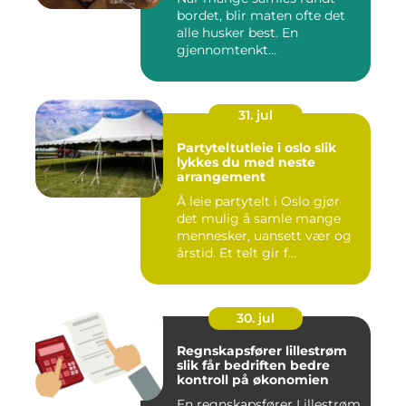
bordet, blir maten ofte det
alle husker best. En
gjennomtenkt
cateringløsning...
31. jul
Partyteltutleie i oslo slik
lykkes du med neste
arrangement
Å leie partytelt i Oslo gjør
det mulig å samle mange
mennesker, uansett vær og
årstid. Et telt gir f...
30. jul
Regnskapsfører lillestrøm
slik får bedriften bedre
kontroll på økonomien
En regnskapsfører Lillestrøm