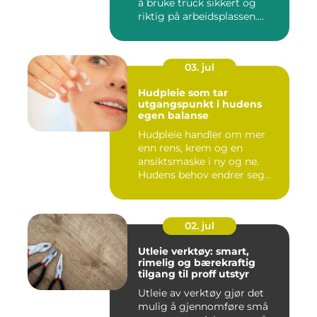
å bruke truck sikkert og
riktig på arbeidsplassen....
03. jul
Hudpleie som tar
utgangspunkt i hudens
egen balanse
Hudpleie handler om mer
enn rens, krem og en
ansiktsmaske i ny og ne.
Hudens behov endrer seg
med al...
02. jul
Utleie verktøy: smart,
rimelig og bærekraftig
tilgang til proff utstyr
Utleie av verktøy gjør det
mulig å gjennomføre små