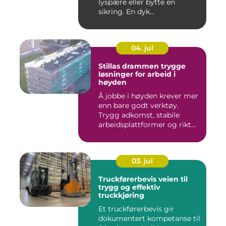
lyspære eller bytte en
sikring. En dyk...
04. jul
Stillas drammen trygge
løsninger for arbeid i
høyden
Å jobbe i høyden krever mer
enn bare godt verktøy.
Trygg adkomst, stabile
arbeidsplattformer og rikt...
03. jul
Truckførerbevis veien til
trygg og effektiv
truckkjøring
Et truckførerbevis gir
dokumentert kompetanse til