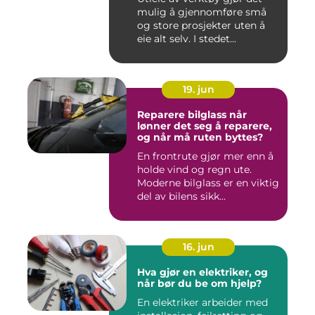
mulig å gjennomføre små
og store prosjekter uten å
eie alt selv. I stedet...
19. jun
Reparere bilglass når
lønner det seg å reparere,
og når må ruten byttes?
En frontrute gjør mer enn å
holde vind og regn ute.
Moderne bilglass er en viktig
del av bilens sikk...
16. jun
Hva gjør en elektriker, og
når bør du be om hjelp?
En elektriker arbeider med