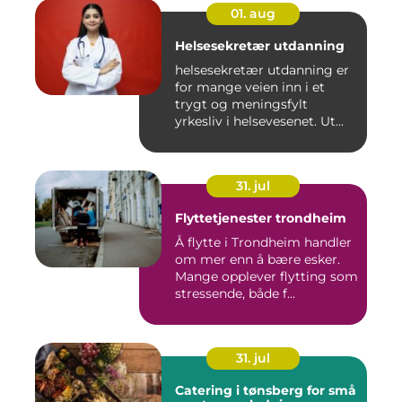
01. aug
Helsesekretær utdanning
helsesekretær utdanning er
for mange veien inn i et
trygt og meningsfylt
yrkesliv i helsevesenet. Ut...
31. jul
Flyttetjenester trondheim
Å flytte i Trondheim handler
om mer enn å bære esker.
Mange opplever flytting som
stressende, både f...
31. jul
Catering i tønsberg for små