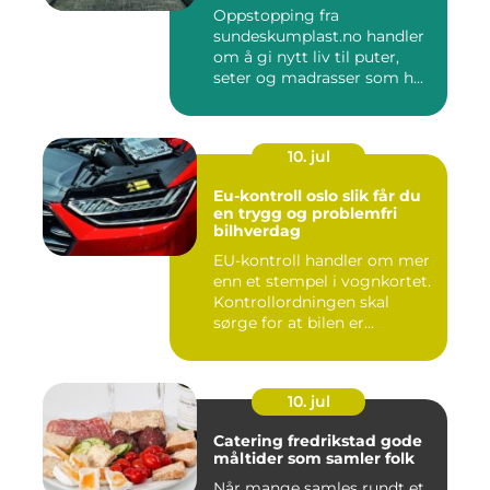
Oppstopping fra
sundeskumplast.no handler
om å gi nytt liv til puter,
seter og madrasser som h...
10. jul
Eu-kontroll oslo slik får du
en trygg og problemfri
bilhverdag
EU-kontroll handler om mer
enn et stempel i vognkortet.
Kontrollordningen skal
sørge for at bilen er...
10. jul
Catering fredrikstad gode
måltider som samler folk
Når mange samles rundt et