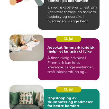
kontroll på økonomien
En regnskapsfører Lillestrøm
kan være forskjellen mellom
hodebry og oversikt i
hverdagen. Mange bedr...
13. jul
Advokat finnmark juridisk
hjelp i et langstrakt fylke
Å finne riktig advokat i
Finnmark kan føles
krevende. Lange avstander,
små lokalsamfunn og
spesielle...
12. jul
Oppstopping av
skumputer og madrasser
for bedre komfort