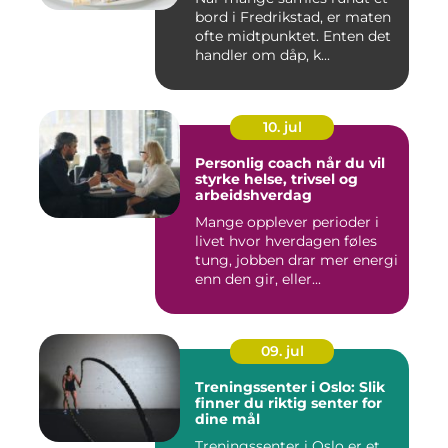
bord i Fredrikstad, er maten
ofte midtpunktet. Enten det
handler om dåp, k...
10. jul
Personlig coach når du vil
styrke helse, trivsel og
arbeidshverdag
Mange opplever perioder i
livet hvor hverdagen føles
tung, jobben drar mer energi
enn den gir, eller...
09. jul
Treningssenter i Oslo: Slik
finner du riktig senter for
dine mål
Treningssenter i Oslo er et