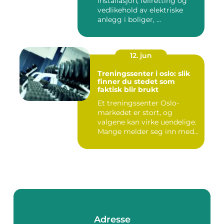
installasjon, feilretting og
vedlikehold av elektriske
anlegg i boliger, ...
12. jun
Treningssenter i oslo: slik
finner du stedet som
faktisk blir brukt
Et treningssenter Oslo-
markedet er stort, og
valgene kan virke uendelige.
Mange melder seg inn med
g...
Adresse