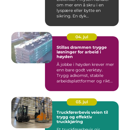
om mer enn å skru i en
lyspære eller bytte en
sikring. En dyk...
04. jul
Stillas drammen trygge
løsninger for arbeid i
høyden
Å jobbe i høyden krever mer
enn bare godt verktøy.
Trygg adkomst, stabile
arbeidsplattformer og rikt...
03. jul
Truckførerbevis veien til
trygg og effektiv
truckkjøring
Et truckførerbevis gir