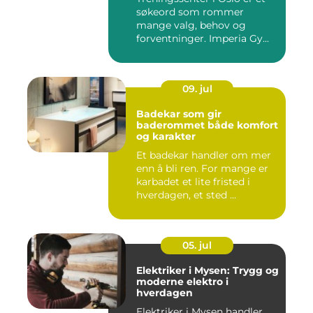
søkeord som rommer
mange valg, behov og
forventninger. Imperia Gy...
09. jul
Badekar som gir
baderommet både komfort
og karakter
Et badekar handler om mer
enn å bli ren. For mange er
karbadet et lite fristed i
hverdagen, et sted ...
05. jul
Elektriker i Mysen: Trygg og
moderne elektro i
hverdagen
Elektriker i Mysen handler