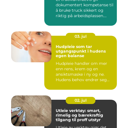
dokumentert kompetanse til
å bruke truck sikkert og
riktig på arbeidsplassen....
03. jul
Hudpleie som tar
utgangspunkt i hudens
egen balanse
Hudpleie handler om mer
enn rens, krem og en
ansiktsmaske i ny og ne.
Hudens behov endrer seg
med al...
02. jul
Utleie verktøy: smart,
rimelig og bærekraftig
tilgang til proff utstyr
Utleie av verktøy gjør det