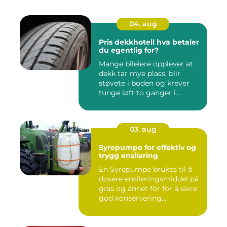
04. aug
Pris dekkhotell hva betaler
du egentlig for?
Mange bileiere opplever at
dekk tar mye plass, blir
støvete i boden og krever
tunge løft to ganger i...
03. aug
Syrepumpe for effektiv og
trygg ensilering
En Syrepumpe brukes til å
dosere ensileringsmiddel på
gras og annet fôr for å sikre
god konservering...