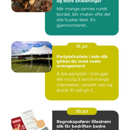
og store anledninger
Når mange samles rundt
bordet, blir maten ofte det
alle husker best. En
gjennomtenkt
cateringløsning...
31. jul
Partyteltutleie i oslo slik
lykkes du med neste
arrangement
Å leie partytelt i Oslo gjør
det mulig å samle mange
mennesker, uansett vær og
årstid. Et telt gir f...
30. jul
Regnskapsfører lillestrøm
slik får bedriften bedre