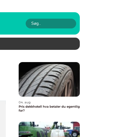
04. aug
Pris dekkhotell hva betaler du egentlig
for?