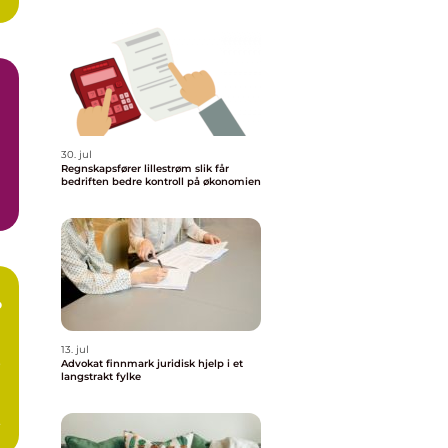
30. jul
Regnskapsfører lillestrøm slik får
bedriften bedre kontroll på økonomien
m
o
13. jul
o
Advokat finnmark juridisk hjelp i et
langstrakt fylke