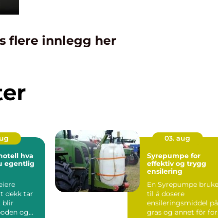
s flere innlegg her
ter
aug
03. aug
ell hva
Syrepumpe for
u egentlig
effektiv og trygg
ensilering
eiere
En Syrepumpe bruke
t dekk tar
til å dosere
 blir
ensileringsmiddel på
 boden og
gras og annet fôr for