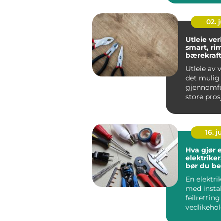
arbeidsplas
02. j
Utleie ver
smart, ri
bærekraft
til proff u
Utleie av 
det mulig
gjennomf
store pros
å eie alt se
16. 
Hva gjør 
elektriker
bør du be
En elektri
med instal
feilrettin
vedlikehol
elektriske