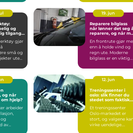
sen....
med al...
ul
19. jun
ktøy:
Reparere bilglass
melig og
når lønner det seg 
ig tilgang
reparere, og når m
tstyr
ruten byttes?
verktøy gjør
En frontrute gjør me
 å
enn å holde vind og
øre små og
regn ute. Moderne
jekter uten
bilglass er en viktig
lv. I stedet...
del av bilens sikk...
jun
12. jun
en
Treningssenter i
, og når
oslo: slik finner du
 om hjelp?
stedet som faktisk
blir brukt
ker arbeider
Et treningssenter
lasjon,
Oslo-markedet er
g og
stort, og valgene ka
d av
virke uendelige.
 anlegg i
Mange melder seg