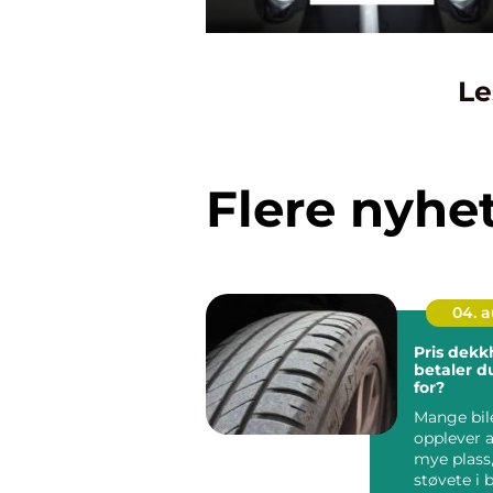
Le
Flere nyhe
04. 
Pris dekkhot
betaler d
for?
Mange bil
opplever a
mye plass,
støvete i