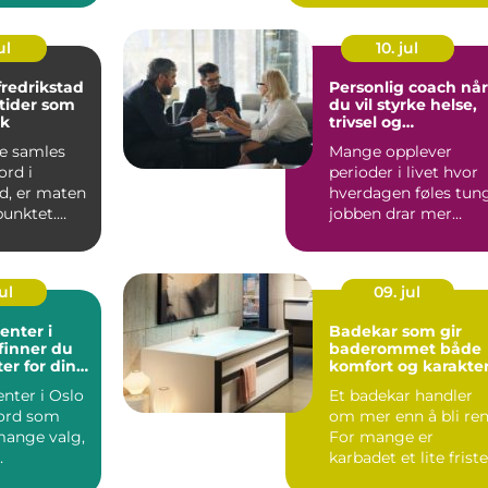
er...
ul
10. jul
fredrikstad
Personlig coach når
tider som
du vil styrke helse,
lk
trivsel og
arbeidshverdag
e samles
Mange opplever
ord i
perioder i livet hvor
d, er maten
hverdagen føles tung
punktet.
jobben drar mer
 handler om
energi enn den gir,
eller...
ul
09. jul
enter i
Badekar som gir
 finner du
baderommet både
ter for dine
komfort og karakte
nter i Oslo
Et badekar handler
eord som
om mer enn å bli ren
ange valg,
For mange er
karbadet et lite frist
ger.
i hverdagen, et sted ..