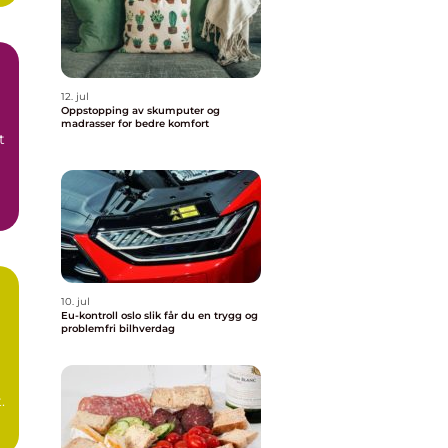
12. jul
Oppstopping av skumputer og
madrasser for bedre komfort
t
10. jul
Eu-kontroll oslo slik får du en trygg og
problemfri bilhverdag
.
n