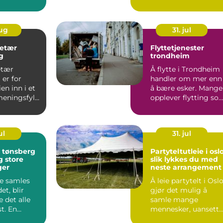
ge løft to
å sikre god
konservering...
aug
31. jul
retær
Flyttetjenester
g
trondheim
etær
Å flytte i Trondheim
er for
handler om mer enn
n inn i et
å bære esker. Mange
meningsfylt
opplever flytting so
stressende, både f...
t. Ut...
ul
31. jul
i tønsberg
Partyteltutleie i osl
g store
slik lykkes du med
ger
neste arrangement
e samles
Å leie partytelt i Osl
et, blir
gjør det mulig å
 det alle
samle mange
t. En
mennesker, uansett
enkt
vær og årstid. Et telt