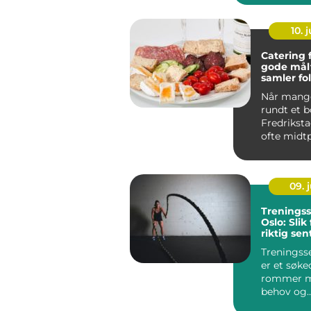
10. j
Catering 
gode mål
samler fo
Når mang
rundt et b
Fredriksta
ofte midt
Enten det
dåp, k...
09. j
Treningss
Oslo: Slik
riktig sen
mål
Treningsse
er et søk
rommer m
behov og
forventnin