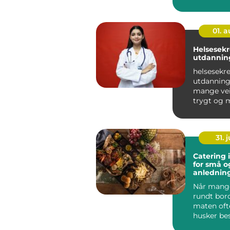
krever tun
ganger i...
01. 
Helsesek
utdannin
helsesekr
utdanning 
mange veie
trygt og 
yrkesliv i
helsevesene
31. j
Catering 
for små o
anlednin
Når mang
rundt bord
maten ofte
husker bes
gjennomt