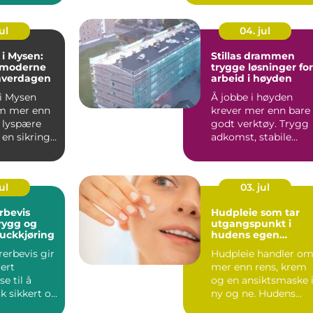
...
ul
04. jul
 i Mysen:
Stillas drammen
 moderne
trygge løsninger for
 hverdagen
arbeid i høyden
 i Mysen
Å jobbe i høyden
m mer enn
krever mer enn bare
n lyspære
godt verktøy. Trygg
 en sikring.
adkomst, stabile
arbeidsplattformer
og rikt...
ul
03. jul
rbevis
Hudpleie som tar
trygg og
utgangspunkt i
ruckkjøring
hudens egen
balanse
rerbevis gir
Hudpleie handler o
ert
mer enn rens, krem
e til å
og en ansiktsmaske 
k sikkert og
ny og ne. Hudens
behov endrer seg