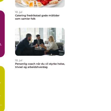
10. jul
Catering fredrikstad gode måltider
som samler folk
,
10. jul
Personlig coach når du vil styrke helse,
trivsel og arbeidshverdag
r
.
ed
.