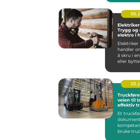
Imperia Gy
05. j
Elektriker
Trygg og
elektro i
Elektriker
handler o
å skru i e
eller bytte
En dyk...
03. j
Truckføre
veien til 
effektiv t
Et truckfø
dokument
kompetans
bruke truc
riktig på