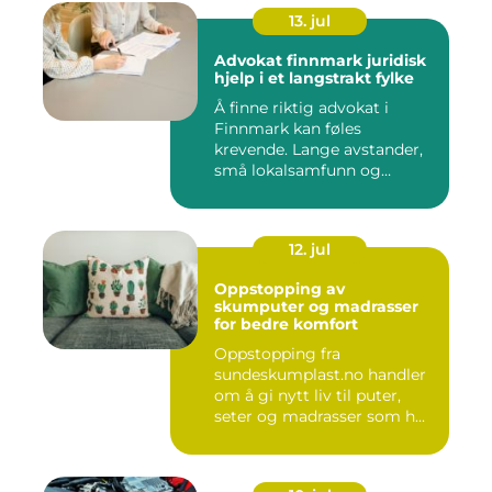
13. jul
Advokat finnmark juridisk
hjelp i et langstrakt fylke
Å finne riktig advokat i
Finnmark kan føles
krevende. Lange avstander,
små lokalsamfunn og
spesielle...
12. jul
Oppstopping av
skumputer og madrasser
for bedre komfort
Oppstopping fra
sundeskumplast.no handler
om å gi nytt liv til puter,
seter og madrasser som h...