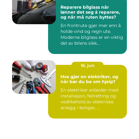
Reparere bilglass når
lønner det seg å reparere,
og når må ruten byttes?
En frontrute gjør mer enn å
holde vind og regn ute.
Moderne bilglass er en viktig
del av bilens sikk...
16. jun
Hva gjør en elektriker, og
når bør du be om hjelp?
En elektriker arbeider med
installasjon, feilretting og
vedlikehold av elektriske
anlegg i boliger, ...