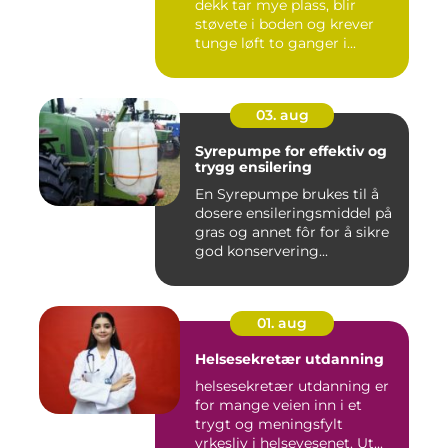
dekk tar mye plass, blir
støvete i boden og krever
tunge løft to ganger i...
03. aug
Syrepumpe for effektiv og
trygg ensilering
En Syrepumpe brukes til å
dosere ensileringsmiddel på
gras og annet fôr for å sikre
god konservering...
01. aug
Helsesekretær utdanning
helsesekretær utdanning er
for mange veien inn i et
trygt og meningsfylt
yrkesliv i helsevesenet. Ut...