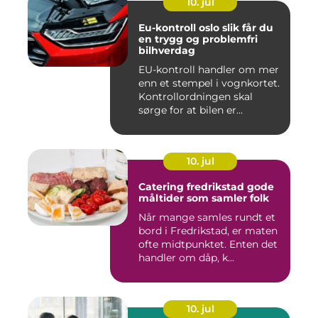
10. jul
Eu-kontroll oslo slik får du
en trygg og problemfri
bilhverdag
EU-kontroll handler om mer
enn et stempel i vognkortet.
Kontrollordningen skal
sørge for at bilen er...
10. jul
Catering fredrikstad gode
måltider som samler folk
Når mange samles rundt et
bord i Fredrikstad, er maten
ofte midtpunktet. Enten det
handler om dåp, k...
10. jul