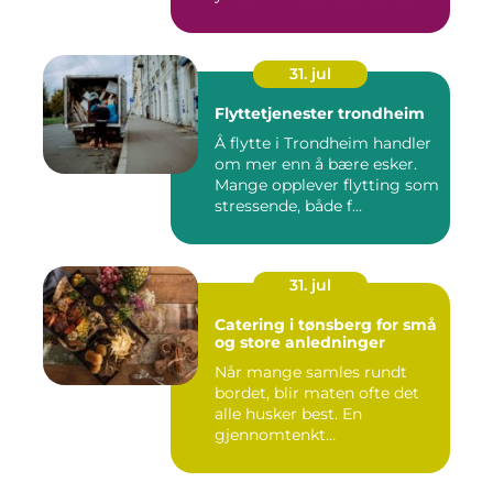
31. jul
Flyttetjenester trondheim
Å flytte i Trondheim handler
om mer enn å bære esker.
Mange opplever flytting som
stressende, både f...
31. jul
Catering i tønsberg for små
og store anledninger
Når mange samles rundt
bordet, blir maten ofte det
alle husker best. En
gjennomtenkt
cateringløsning...