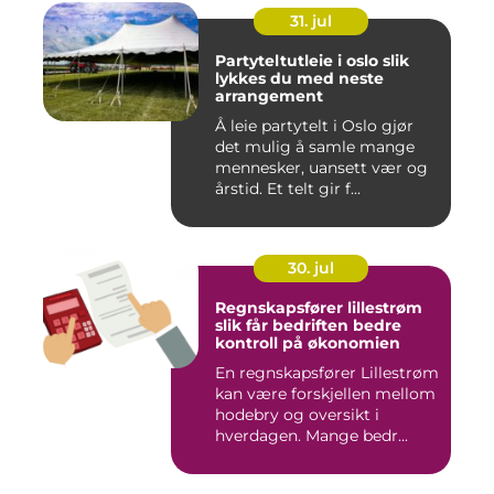
31. jul
Partyteltutleie i oslo slik
lykkes du med neste
arrangement
Å leie partytelt i Oslo gjør
det mulig å samle mange
mennesker, uansett vær og
årstid. Et telt gir f...
30. jul
Regnskapsfører lillestrøm
slik får bedriften bedre
kontroll på økonomien
En regnskapsfører Lillestrøm
kan være forskjellen mellom
hodebry og oversikt i
hverdagen. Mange bedr...