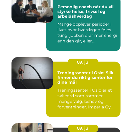
Personlig coach når du vil
styrke helse, trivsel og
arbeidshverdag
Mange opplever perioder i
livet hvor hverdagen føles
tung, jobben drar mer energi
enn den gir, eller...
09. jul
Treningssenter i Oslo: Slik
finner du riktig senter for
dine mål
Treningssenter i Oslo er et
søkeord som rommer
mange valg, behov og
forventninger. Imperia Gy...
09. jul