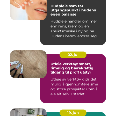
Hudpleie som tar
utgangspunkt i hudens
egen balanse
Hudpleie handler om mer
enn rens, krem og en
ansiktsmaske i ny og ne.
Hudens behov endrer seg
med al...
02. jul
Utleie verktøy: smart,
rimelig og bærekraftig
tilgang til proff utstyr
Utleie av verktøy gjør det
mulig å gjennomføre små
og store prosjekter uten å
eie alt selv. I stedet...
19. jun