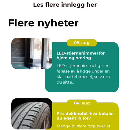
Les flere innlegg her
Flere nyheter
08. aug
LED-stjernehimmel for
hjem og næring
LED-stjernehimmel gir en
følelse av å ligge under en
klar nattehimmel, selv om
du sitte...
04. aug
Pris dekkhotell hva betaler
du egentlig for?
Mange bileiere opplever at