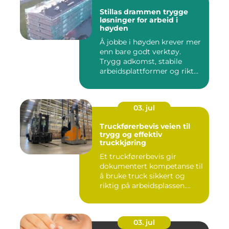
Stillas drammen trygge
løsninger for arbeid i
høyden
Å jobbe i høyden krever mer
enn bare godt verktøy.
Trygg adkomst, stabile
arbeidsplattformer og rikt...
03. jul
Truckførerbevis veien til
trygg og effektiv
truckkjøring
Et truckførerbevis gir
dokumentert kompetanse til
å bruke truck sikkert og
riktig på arbeidsplassen....
03. jul