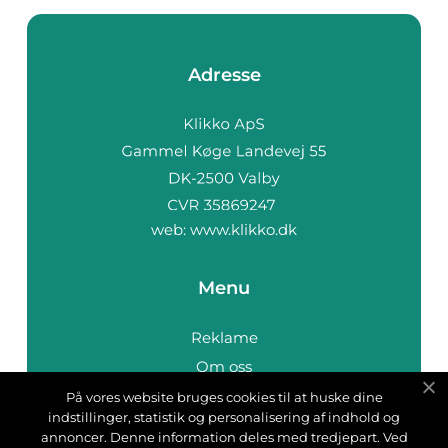
Adresse
web:
www.klikko.dk
Menu
Reklame
Om oss
Cookies
På vores website bruges cookies til at huske dine
indstillinger, statistik og personalisering af indhold og
Kontakt Oss
annoncer. Denne information deles med tredjepart. Ved